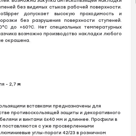
елей. Возможна закупка антискользящей накладки
тупеней без видимых стыков рабочей поверхности.
oSlipper допускает высокую проходимость и
орозки без разрушения поверхности ступеней.
0°С до +60?С. Нет специальных температурных
аказчика возможно производство накладки любого
не окрашена.
 - 2,7
м
ользящими вставками предназначены для
естве противоскользящей защиты и декоративного
елями и винтами 6х40 мм и длиннее. Профили в
и поставляются с уже просверленными
люминиевые углы-пороги 42/23 в розничном