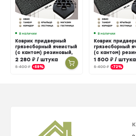
В наличии
В наличии
Коврик придверный
Коврик придвер
грязесборный ячеистый
грязесборный я
(с кантом) резиновый,
(с кантом) рези
80 х 120 см
60 х 90 см
2 280
₽
/ штука
1 500
₽
/ штук
5 400
₽
-58%
5 400
₽
-72%
К