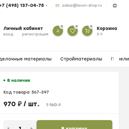
+7 (495) 137-04-75
zakaz@lavon-shop.ru
0
0
0
Личный кабинет
Корзина
вход
регистрация
0
₽
делочные материалы
Стройматериалы
Панел
В наличии
Код товара:
567-397
970
₽
/ шт.
1 160
₽
В корзину