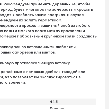
я. Рекомендуем применять деревянные, чтобы
 период будет многократно замерзать и крошить
иведет к разбалтыванию профиля. В случае
омендуем их залить герметиком.
оверхности профиля защитный слой из любого
ию воды и мелкого песка между профилем и
 помешает абразивным крупинкам грязи создавать
 совпадали со вставленными дюбелями,
мощью саморезов или винтов.
зиновую противоскользящую вставку.
креплённые с помощью дюбель-гвоздей или
, что позволяет им эксплуатироваться в
ного времени.
44.5
Полоса