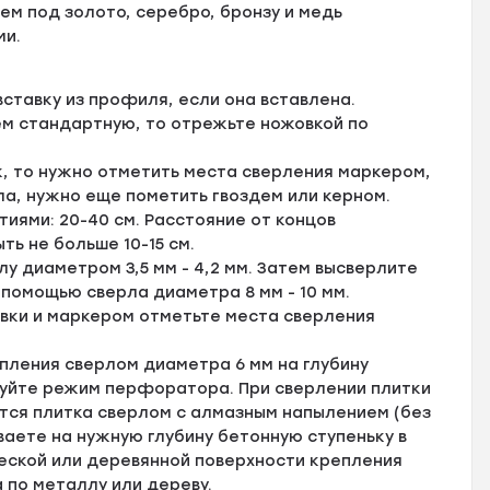
ем под золото, серебро, бронзу и медь
ми.
ставку из профиля, если она вставлена.
ем стандартную, то отрежьте ножовкой по
, то нужно отметить места сверления маркером,
ла, нужно еще пометить гвоздем или керном.
ями: 20-40 см. Расстояние от концов
ь не больше 10-15 см.
у диаметром 3,5 мм - 4,2 мм. Затем высверлите
 помощью сверла диаметра 8 мм - 10 мм.
вки и маркером отметьте места сверления
пления сверлом диаметра 6 мм на глубину
зуйте режим перфоратора. При сверлении плитки
тся плитка сверлом с алмазным напылением (без
аете на нужную глубину бетонную ступеньку в
ской или деревянной поверхности крепления
 по металлу или дереву.