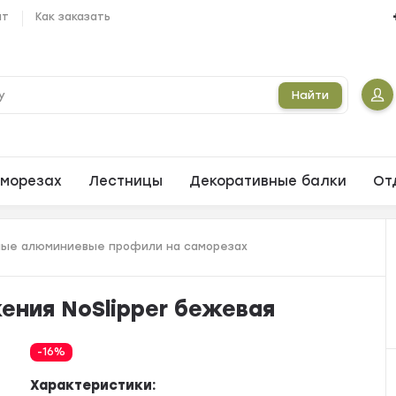
ат
Как заказать
Найти
морезах
Лестницы
Декоративные балки
От
ые алюминиевые профили на саморезах
ения NoSlipper бежевая
-16%
Характеристики: