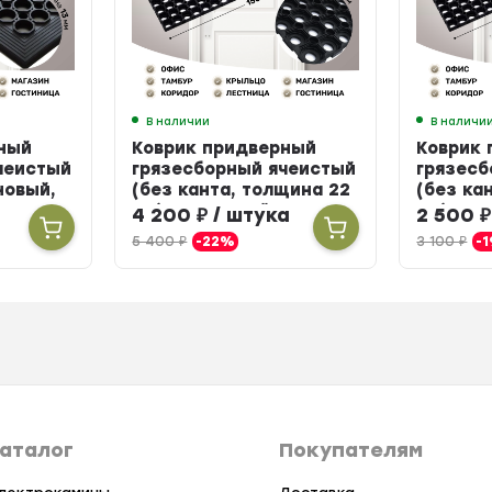
В наличии
В наличи
ный
Коврик придверный
Коврик
чеистый
грязесборный ячеистый
грязесб
новый,
(без канта, толщина 22
(без ка
мм) резиновый, 100 х
мм) рез
а
4 200
₽
/ штука
2 500
₽
150 см
см
5 400
₽
-22%
3 100
₽
-
аталог
Покупателям