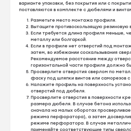
варианте упаковки, без покрытия или с покрыти
поставляются в комплекте с дюбелями и винта
Разметьте место монтажа профиля.
Вытащите противоскользящую резиновую в
Если требуется длина профиля меньше, ч
металлу или болгаркой.
Если в профиле нет отверстий под монтаж
затем, во избежании соскальзывания свер
Рекомендуемое расстояние между отверсти
горизонтальной части профиля должно быт
Просверлите отверстия сверлом по металл
фаску под шляпки винтов или саморезов с
Наложите профиль на поверхность устано
отверстий под дюбеля.
Просверлите отверстия в поверхности кре
размера дюбеля. В случае бетона исполь
сначала на малых оборотах просверливае
режима перфоратора), а затем досверлив
режиме перфоратора. В случае металличе
применяйте соответствующие типы сверла