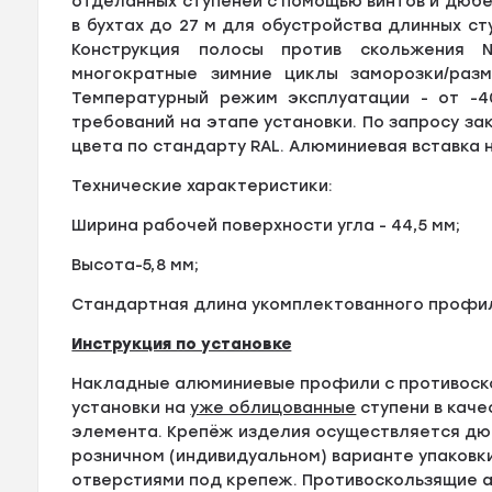
отделанных ступеней с помощью винтов и дюб
в бухтах до 27 м для обустройства длинных с
Конструкция полосы против скольжения N
многократные зимние циклы заморозки/разм
Температурный режим эксплуатации - от -4
требований на этапе установки. По запросу з
цвета по стандарту RAL. Алюминиевая вставка 
Технические характеристики:
Ширина рабочей поверхности угла - 44,5 мм
;
Высота-5,8 мм;
Стандартная длина укомплектованного профиля
Инструкция по установке
Накладные алюминиевые профили с противоск
установки на
уже облицованные
ступени в кач
элемента. Крепёж изделия осуществляется дюб
розничном (индивидуальном) варианте упаковк
отверстиями под крепеж. Противоскользящие а