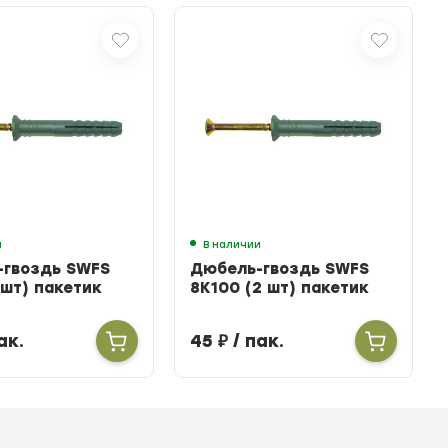
и
В наличии
-гвоздь SWFS
Дюбель-гвоздь SWFS
 шт) пакетик
8K100 (2 шт) пакетик
ак.
45
₽
/ пак.