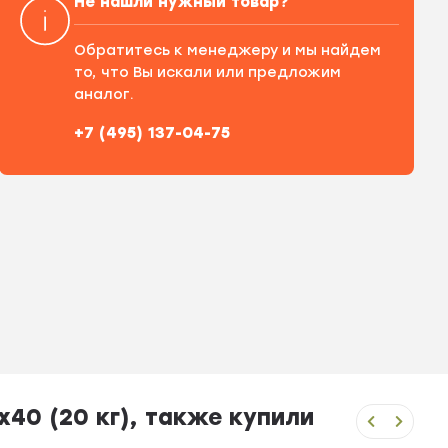
Не нашли нужный товар?
Обратитесь к менеджеру и мы найдем
то, что Вы искали или предложим
аналог.
+7 (495) 137-04-75
40 (20 кг), также купили