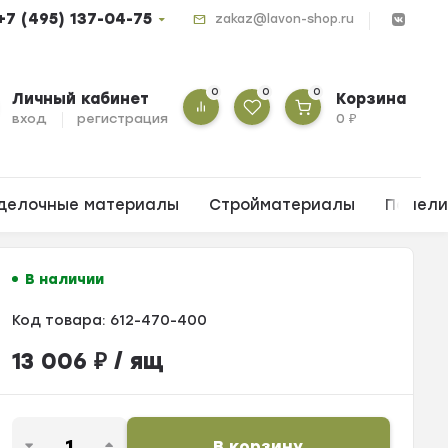
+7 (495) 137-04-75
zakaz@lavon-shop.ru
0
0
0
Личный кабинет
Корзина
вход
регистрация
0
₽
делочные материалы
Стройматериалы
Панел
В наличии
Код товара:
612-470-400
13 006
₽
/ ящ
В корзину