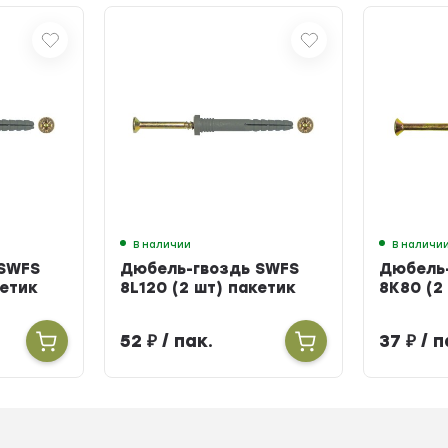
В наличии
В наличи
 SWFS
Дюбель-гвоздь SWFS
Дюбель
кетик
8L120 (2 шт) пакетик
8K80 (2
52
₽
/ пак.
37
₽
/ п