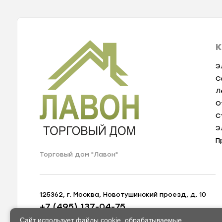
К
Э
С
Л
О
С
Э
П
Торговый дом "Лавон"
125362, г. Москва, Новотушинский проезд, д. 10
+7 (495) 137-04-75
zakaz@lavon-shop.ru
Сайт использует файлы cookie, обрабатываемые