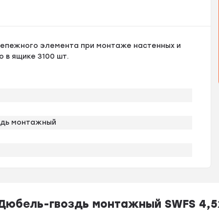
репежного элемента при монтаже настенных и
 в ящике 3100 шт.
здь монтажный
Дюбель-гвоздь монтажный SWFS 4,5х