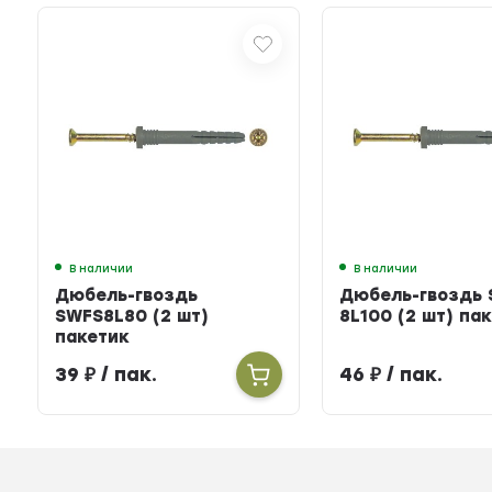
В наличии
В наличии
Дюбель-гвоздь
Дюбель-гвоздь
SWFS8L80 (2 шт)
8L100 (2 шт) па
пакетик
39
₽
/ пак.
46
₽
/ пак.