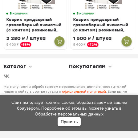
В наличии
В наличии
Коврик придверный
Коврик придверный
грязесборный ячеистый
грязесборный ячеистый
(с кантом) резиновый,
(с кантом) резиновый,
80 х 120 см
60 х 90 см
2 280
₽
/ штука
1 500
₽
/ штука
5 400
₽
-58%
5 400
₽
-72%
Каталог
Покупателям
Мы получаем и обрабатываем персональные данные посетителей
нашего сайта в соответствии с
официальной политикой
. Если вы не
даете согласия на обработку своих персональных данных, вам
необходимо покинуть наш сайт.
Сайт использует файлы cookie, обрабатываемые вашим
браузером. Подробнее об этом вы можете узнать в
Обработке персональных данных
Принять
Главная
Каталог
Избранное
Профиль
0
₽