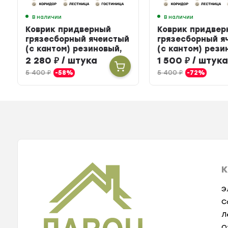
В наличии
В наличии
Коврик придверный
Коврик придвер
грязесборный ячеистый
грязесборный я
(с кантом) резиновый,
(с кантом) рези
80 х 120 см
60 х 90 см
2 280
₽
/ штука
1 500
₽
/ штук
5 400
₽
-58%
5 400
₽
-72%
К
Э
С
Л
О