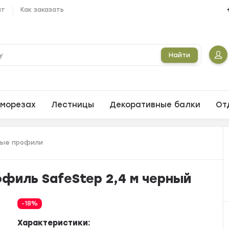
ат
Как заказать
Найти
морезах
Лестницы
Декоративные балки
От
ные профили
филь SafeStep 2,4 м черный
-18%
Характеристики: