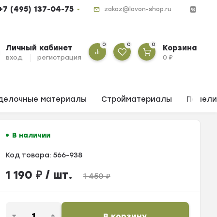
+7 (495) 137-04-75
zakaz@lavon-shop.ru
0
0
0
Личный кабинет
Корзина
вход
регистрация
0
₽
делочные материалы
Стройматериалы
Панел
В наличии
Код товара:
566-938
1 190
₽
/ шт.
1 450
₽
В корзину