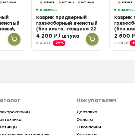
В наличии
В наличи
ный
Коврик придверный
Коврик
чеистый
грязесборный ячеистый
грязесб
новый,
(без канта, толщина 22
(без ка
мм) резиновый, 100 х
мм) рез
а
4 200
₽
/ штука
2 500
₽
150 см
см
5 400
₽
-22%
3 100
₽
-
аталог
Покупателям
лектрокамины
Доставка
антехника
Оплата
естницы
О компании
тделочные материалы
Контакты