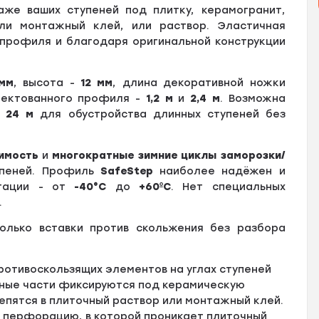
же ваших ступеней под плитку, керамогранит,
ли монтажный клей, или раствор. Эластичная
профиля и благодаря оригинальной конструкции
мм
, высота -
12 мм
, длина декоративной ножки
лектованного профиля -
1,2 м
и
2,4 м
. Возможна
24 м
для обустройства длинных ступеней без
имость
и
многократные зимние циклы заморозки/
упеней. Профиль
SafeStep
наиболее надёжен и
атации - от
-40°С
до
+60ºС
. Нет специальных
.
олько вставки против скольжения без разбора
отивоскользящих элементов на углах ступеней
дные части фиксируются под керамическую
репятся в плиточный раствор или монтажный клей.
т перфорацию, в которой проникает плиточный