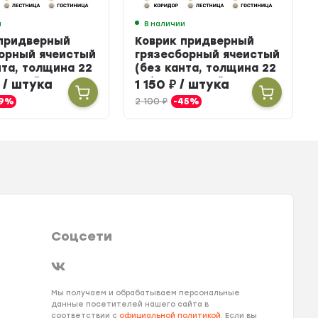
и
В наличии
 придверный
Коврик придверный
орный ячеистый
грязесборный ячеистый
нта, толщина 22
(без канта, толщина 22
иновый, 80 х 120
мм) резиновый, 50 х 100
/ штука
1 150
₽
/ штука
см
19%
2 100
₽
-45%
Соцсети
Мы получаем и обрабатываем персональные
данные посетителей нашего сайта в
соответствии с
официальной политикой
. Если вы