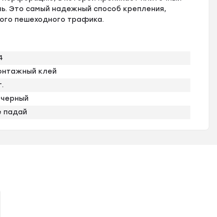
ь. Это самый надежный способ крепления,
лого пешеходного трафика.
4
онтажный клей
т.
черный
е падай