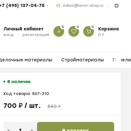
+7 (495) 137-04-75
zakaz@lavon-shop.ru
0
0
0
Личный кабинет
Корзина
вход
регистрация
0
₽
делочные материалы
Стройматериалы
Панел
В наличии
Код товара:
567-310
700
₽
/ шт.
840
₽
В корзину