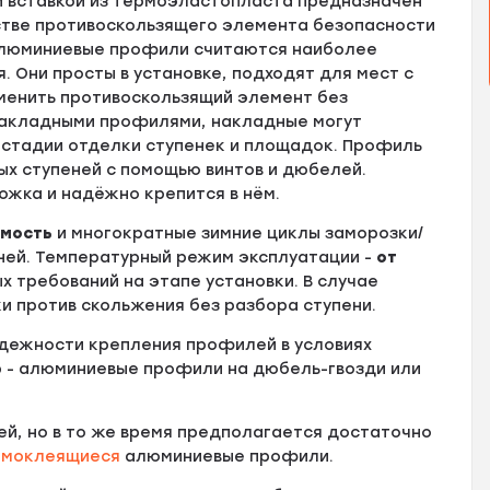
й вставкой из термоэластопласта предназначен
естве противоскользящего элемента безопасности
алюминиевые профили считаются наиболее
 Они просты в установке, подходят для мест с
менить противоскользящий элемент без
 закладными профилями, накладные могут
а стадии отделки ступенек и площадок. Профиль
ых ступеней с помощью винтов и дюбелей.
ожка и надёжно крепится в нём.
имость
и многократные зимние циклы заморозки/
ней. Температурный режим эксплуатации -
от
х требований на этапе установки. В случае
и против скольжения без разбора ступени.
адежности крепления профилей в условиях
р - алюминиевые профили на дюбель-гвозди или
ей, но в то же время предполагается достаточно
амоклеящиеся
алюминиевые профили.