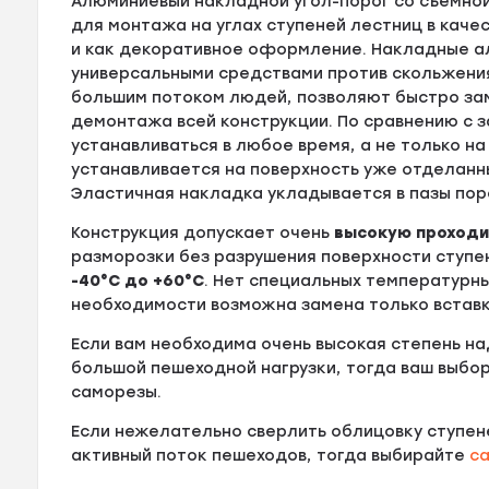
Алюминиевый накладной угол-порог со съемно
для монтажа на углах ступеней лестниц в кач
и как декоративное оформление. Накладные 
универсальными средствами против скольжения.
большим потоком людей, позволяют быстро за
демонтажа всей конструкции. По сравнению с
устанавливаться в любое время, а не только н
устанавливается на поверхность уже отделанн
Эластичная накладка укладывается в пазы пор
Конструкция допускает очень
высокую проход
разморозки без разрушения поверхности ступе
-40°С до +60°С
. Нет специальных температурны
необходимости возможна замена только вставк
Если вам необходима очень высокая степень н
большой пешеходной нагрузки, тогда ваш выбо
саморезы.
Если нежелательно сверлить облицовку ступен
активный поток пешеходов, тогда выбирайте
с