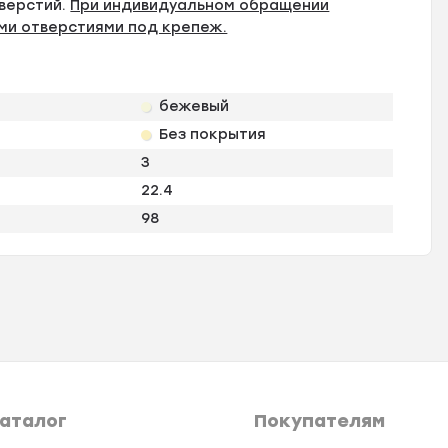
верстий.
При индивидуальном обращении
ми отверстиями под крепеж.
бежевый
Без покрытия
3
22.4
98
аталог
Покупателям