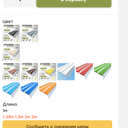
Цвет
Длина
1м
1,35м
1,5м
2м
3м
Сообщить о снижении цены