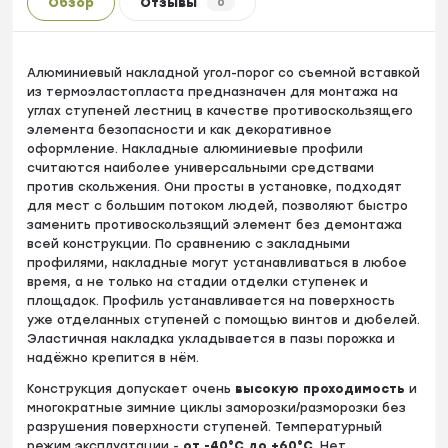
Обзор
Отзывы
0
Алюминиевый накладной угол-порог со съемной вставкой
из термоэластопласта предназначен для монтажа на
углах ступеней лестниц в качестве противоскользящего
элемента безопасности и как декоративное
оформление. Накладные алюминиевые профили
считаются наиболее универсальными средствами
против скольжения. Они просты в установке, подходят
для мест с большим потоком людей, позволяют быстро
заменить противоскользящий элемент без демонтажа
всей конструкции. По сравнению с закладными
профилями, накладные могут устанавливаться в любое
время, а не только на стадии отделки ступенек и
площадок. Профиль устанавливается на поверхность
уже отделанных ступеней с помощью винтов и дюбелей.
Эластичная накладка укладывается в пазы порожка и
надёжно крепится в нём.
Конструкция допускает очень
высокую проходимость
и
многократные зимние циклы заморозки/разморозки без
разрушения поверхности ступеней. Температурный
режим эксплуатации -
от -40°С до +60°С
. Нет