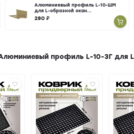
Алюминиевый профиль L-10-ШМ
для L-образной окан...
280
₽
Алюминиевый профиль L-10-ЗГ для L