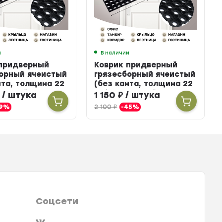
и
В наличии
 придверный
Коврик придверный
орный ячеистый
грязесборный ячеистый
нта, толщина 22
(без канта, толщина 22
иновый, 80 х 120
мм) резиновый, 50 х 100
/ штука
1 150
₽
/ штука
см
19%
2 100
₽
-45%
Соцсети