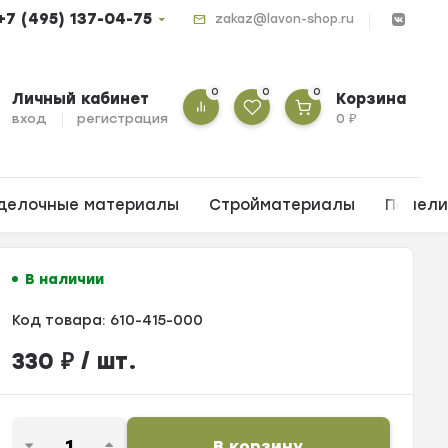
+7 (495) 137-04-75
zakaz@lavon-shop.ru
0
0
0
Личный кабинет
Корзина
вход
регистрация
0
₽
делочные материалы
Стройматериалы
Панел
В наличии
Код товара:
610-415-000
330
₽
/ шт.
В корзину