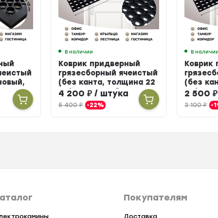
В наличии
В наличи
ный
Коврик придверный
Коврик
чеистый
грязесборный ячеистый
грязесб
новый,
(без канта, толщина 22
(без ка
мм) резиновый, 100 х
мм) рез
а
4 200
₽
/ штука
2 500
₽
150 см
см
5 400
₽
-22%
3 100
₽
-
аталог
Покупателям
лектрокамины
Доставка