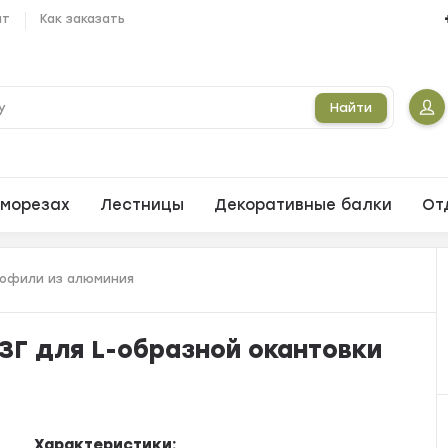
ат
Как заказать
Найти
морезах
Лестницы
Декоративные балки
От
офили из алюминия
Г для L-образной окантовки
Характеристики: