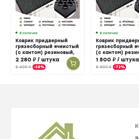
В наличии
В наличии
Коврик придверный
Коврик придвер
грязесборный ячеистый
грязесборный я
(с кантом) резиновый,
(с кантом) рези
80 х 120 см
60 х 90 см
2 280
₽
/ штука
1 500
₽
/ штук
5 400
₽
-58%
5 400
₽
-72%
К
Э