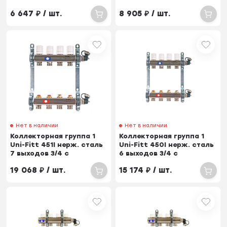
балансировочными и
балансировочными и
6 647
₽
/ шт.
8 905
₽
/ шт.
термостатическими
термостатическими
вентилями
вентилями
Нет в наличии
Нет в наличии
Коллекторная группа 1
Коллекторная группа 1
Uni-Fitt 451I нерж. сталь
Uni-Fitt 450I нерж. сталь
7 выходов 3/4 с
6 выходов 3/4 с
балансировочными и
расходомерами и
19 068
₽
/ шт.
15 174
₽
/ шт.
термостатическими
термостатическими
вентилями
вентилями