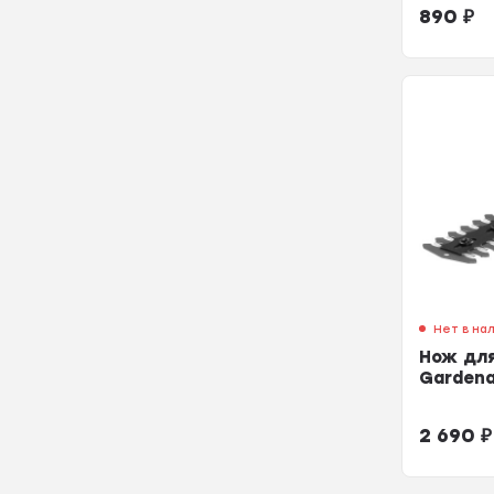
890
₽
Нет в на
Нож для
Garden
2 690
₽