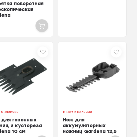
оятка поворотная
ескопическая
dena
 в наличии
Нет в наличии
 для газонных
Нож для
ниц и кустореза
аккумуляторных
dena 10 см
ножниц Gardena 12,5