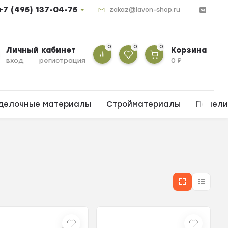
+7 (495) 137-04-75
zakaz@lavon-shop.ru
0
0
0
Личный кабинет
Корзина
вход
регистрация
0
₽
делочные материалы
Стройматериалы
Панел