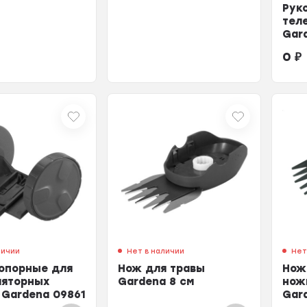
Рук
тел
Gar
0
₽
личии
Нет в наличии
Нет
 опорные для
Нож для травы
Нож
ляторных
Gardena 8 см
нож
Gardena 09861
Gar