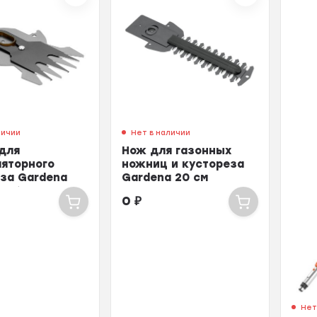
личии
Нет в наличии
для
Нож для газонных
ляторного
ножниц и кустореза
за Gardena
Gardena 20 см
Cut 8 см
0
₽
Нет