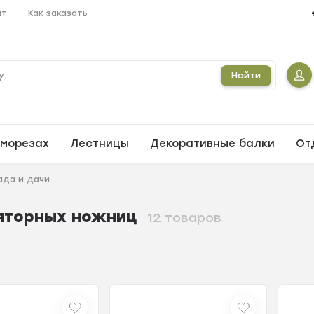
ат
Как заказать
Найти
морезах
Лестницы
Декоративные балки
От
ада и дачи
яторных ножниц
12 товаров