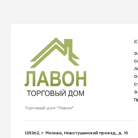
К
Э
С
Л
О
С
Э
П
Торговый дом "Лавон"
125362, г. Москва, Новотушинский проезд, д. 10