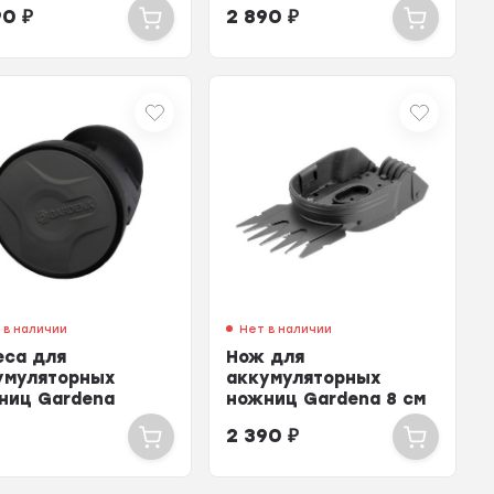
см
90
₽
2 890
₽
 в наличии
Нет в наличии
еса для
Нож для
умуляторных
аккумуляторных
ниц Gardena
ножниц Gardena 8 см
2 390
₽