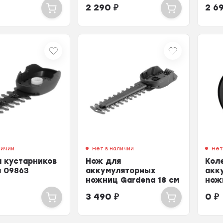
2 290
₽
2 6
личии
Нет в наличии
Нет
 кустарников
Нож для
Кол
a 09863
аккумуляторных
акк
ножниц Gardena 18 см
нож
3 490
₽
0
₽