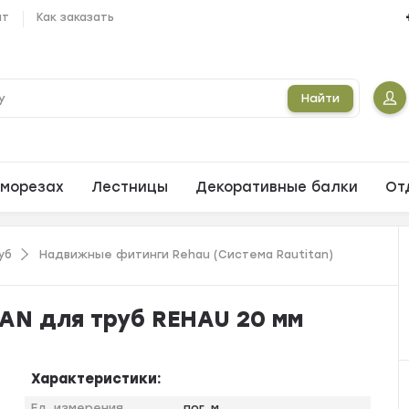
ат
Как заказать
Найти
морезах
Лестницы
Декоративные балки
От
уб
Надвижные фитинги Rehau (Система Rautitan)
N для труб REHAU 20 мм
Характеристики:
Ед. измерения
пог. м.