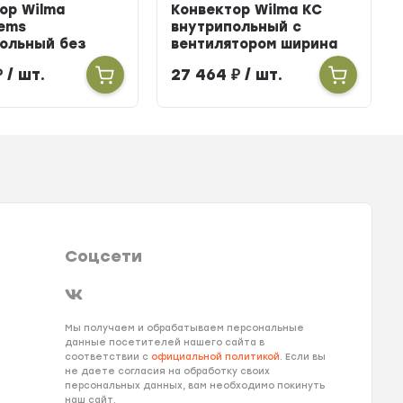
ор Wilma
Конвектор Wilma KC
ems
внутрипольный с
ольный без
вентилятором ширина
тора ширина
303мм высота 100мм
₽
/ шт.
27 464
₽
/ шт.
ысота 160мм
длина 2700мм
900мм
Соцсети
Мы получаем и обрабатываем персональные
данные посетителей нашего сайта в
соответствии с
официальной политикой
. Если вы
не даете согласия на обработку своих
персональных данных, вам необходимо покинуть
наш сайт.