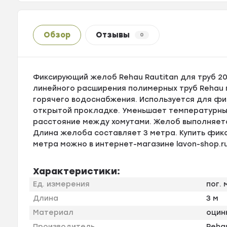
Обзор
Отзывы
0
Фиксирующий желоб Rehau Rautitan для труб 2
линейного расширения полимерных труб Rehau 
горячего водоснабжения. Используется для фик
открытой прокладке. Уменьшает температурные
расстояние между хомутами. Желоб выполняетс
Длина желоба составляет 3 метра. Купить фикс
метра можно в интернет-магазине lavon-shop.r
Характеристики:
Ед. измерения
пог. 
Длина
3 м
Материал
оцин
Производитель
Reha