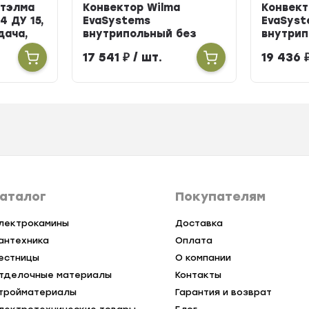
Итэлма
Конвектор Wilma
Конвект
4 ДУ 15,
EvaSystems
EvaSyst
одача,
внутрипольный без
внутрип
вентилятора ширина
вентиля
17 541
₽
/ шт.
19 436
258мм высота 90мм
258мм в
длина 900мм
длина 
аталог
Покупателям
лектрокамины
Доставка
антехника
Оплата
естницы
О компании
тделочные материалы
Контакты
тройматериалы
Гарантия и возврат