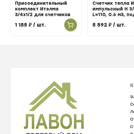
Присоединительный
Счетчик тепла 
комплект Итэлма
импульсный Н 3/
3/4х1/2 для счетчиков
L=110, 0.6 м3, п
тепла
БЕРИЛЛ 31
1 155
₽
/ шт.
5 592
₽
/ шт.
К
Э
С
Л
О
С