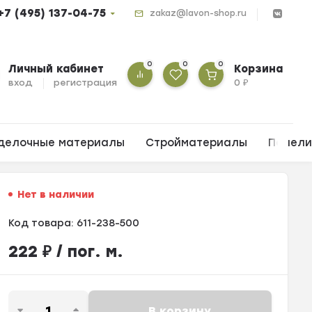
+7 (495) 137-04-75
zakaz@lavon-shop.ru
0
0
0
Личный кабинет
Корзина
вход
регистрация
0
₽
делочные материалы
Стройматериалы
Панел
Нет в наличии
Код товара:
611-238-500
222
₽
/ пог. м.
В корзину