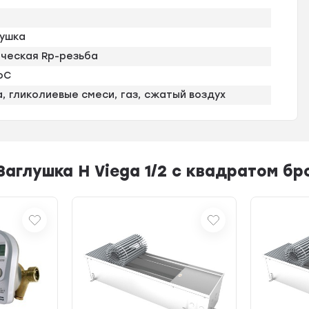
лушка
ическая Rp-резьба
оС
, гликолиевые смеси, газ, сжатый воздух
аглушка Н Viega 1/2 с квадратом бр