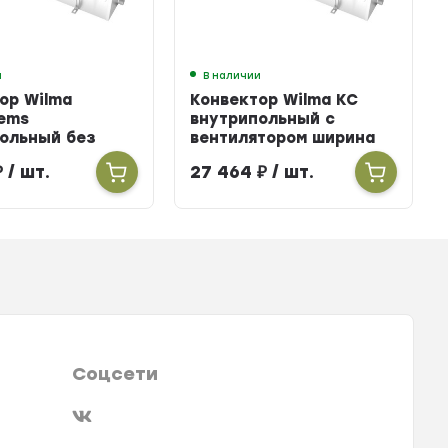
и
В наличии
ор Wilma
Конвектор Wilma KC
ems
внутрипольный с
ольный без
вентилятором ширина
тора ширина
303мм высота 100мм
₽
/ шт.
27 464
₽
/ шт.
ысота 160мм
длина 2700мм
900мм
Соцсети