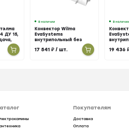
В наличии
В наличи
Итэлма
Конвектор Wilma
Конвект
4 ДУ 15,
EvaSystems
EvaSyst
одача,
внутрипольный без
внутрип
вентилятора ширина
вентиля
17 541
₽
/ шт.
19 436
258мм высота 90мм
258мм в
длина 900мм
длина 
аталог
Покупателям
лектрокамины
Доставка
антехника
Оплата