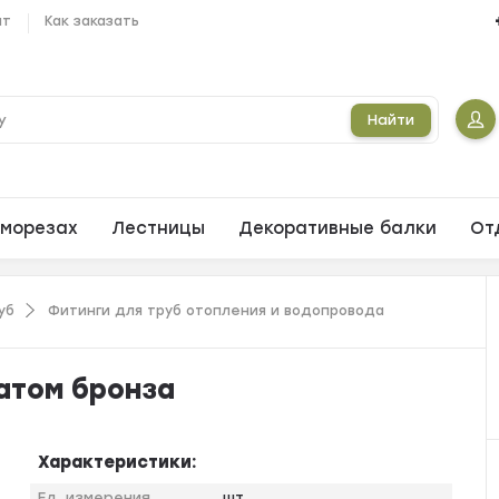
ат
Как заказать
Найти
морезах
Лестницы
Декоративные балки
От
уб
Фитинги для труб отопления и водопровода
ратом бронза
Характеристики:
Ед. измерения
шт.