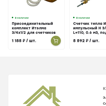
В наличии
В наличии
Присоединительный
Счетчик тепла 
комплект Итэлма
импульсный Н 3/
3/4х1/2 для счетчиков
L=110, 0.6 м3, п
тепла
БЕРИЛЛ 31
1 155
₽
/ шт.
5 592
₽
/ шт.
К
Э
С