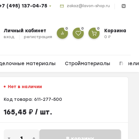
+7 (495) 137-04-75
zakaz@lavon-shop.ru
0
0
0
Личный кабинет
Корзина
вход
регистрация
0
₽
делочные материалы
Стройматериалы
Панел
Нет в наличии
Код товара:
611-277-500
165,45
₽
/ шт.
В корзину