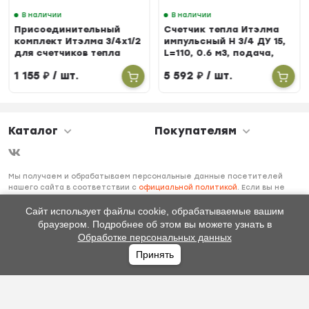
В наличии
В наличии
Присоединительный
Счетчик тепла Итэлма
комплект Итэлма 3/4х1/2
импульсный Н 3/4 ДУ 15,
для счетчиков тепла
L=110, 0.6 м3, подача,
БЕРИЛЛ 31
1 155
₽
/ шт.
5 592
₽
/ шт.
Каталог
Покупателям
Мы получаем и обрабатываем персональные данные посетителей
нашего сайта в соответствии с
официальной политикой
. Если вы не
даете согласия на обработку своих персональных данных, вам
необходимо покинуть наш сайт.
Сайт использует файлы cookie, обрабатываемые вашим
браузером. Подробнее об этом вы можете узнать в
Обработке персональных данных
Принять
Главная
Каталог
Избранное
Профиль
0
₽