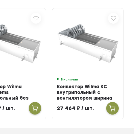
и
В наличии
ор Wilma
Конвектор Wilma KC
ems
внутрипольный с
ольный без
вентилятором ширина
тора ширина
303мм высота 100мм
₽
/ шт.
27 464
₽
/ шт.
ысота 160мм
длина 2700мм
900мм