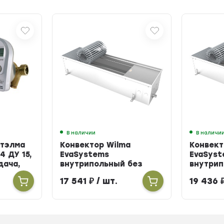
В наличии
В наличи
Итэлма
Конвектор Wilma
Конвект
4 ДУ 15,
EvaSystems
EvaSyst
одача,
внутрипольный без
внутрип
вентилятора ширина
вентиля
17 541
₽
/ шт.
19 436
258мм высота 90мм
258мм в
длина 900мм
длина 