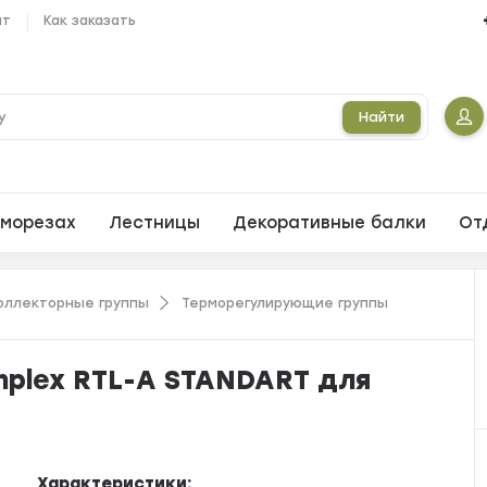
ат
Как заказать
Найти
морезах
Лестницы
Декоративные балки
От
коллекторные группы
Терморегулирующие группы
mplex RTL-A STANDART для
Характеристики: