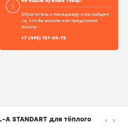
Не нашли нужный товар?
Обратитесь к менеджеру и мы найдем
то, что Вы искали или предложим
аналог.
+7 (495) 137-04-75
L-A STANDART для тёплого