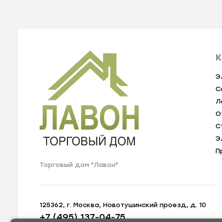
К
Э
С
Л
О
С
Э
П
Торговый дом "Лавон"
125362, г. Москва, Новотушинский проезд, д. 10
+7 (495) 137-04-75