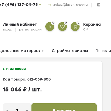
+7 (495) 137-04-75
zakaz@lavon-shop.ru
0
0
0
Личный кабинет
Корзина
вход
регистрация
0
₽
делочные материалы
Стройматериалы
Панел
В наличии
Код товара:
612-069-800
15 046
₽
/ шт.
В корзину