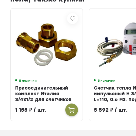
В наличии
В наличии
Присоединительный
Счетчик тепла 
комплект Итэлма
импульсный Н 3/
3/4х1/2 для счетчиков
L=110, 0.6 м3, п
тепла
БЕРИЛЛ 31
1 155
₽
/ шт.
5 592
₽
/ шт.