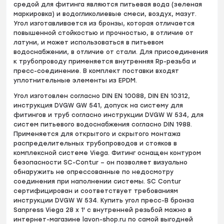
средой для фитинга являются питьевая вода (зеленая
маркировка) и водогликолиевые смеси, воздух, мазут.
Угол изготавливается из бронзы, которая отличается
повышенной стойкостью и прочностью, в отличие от
латуни, и может использоваться в питьевом
водоснабжении, в отличие от стали. Для присоединения
к трубопроводу применяется внутренняя Rp-резьба и
пресс-соединение. В комплект поставки входят
уплотнительные элементы из EPDM.
Угол изготовлен согласно DIN EN 10088, DIN EN 10312,
инструкция DVGW GW 541, допуск на систему для
фитингов и труб согласно инструкции DVGW W 534, для
систем питьевого водоснабжения согласно DIN 1988.
Применяется для открытого и скрытого монтажа
распределительных трубопроводов и стояков в
комплексной системе Viega. Фитинг оснащен контуром
безопасности SC-Contur – он позволяет визуально
обнаружить не опрессованные по недосмотру
соединения при наполнении системы. SC Contur
сертифицирован и соответствует требованиям
инструкции DVGW W 534. Купить угол пресс-B бронза
Sanpress Viega 28 х 1' с внутренней резьбой можно в
интернет-магазине lavon-shop.ru по самой выгодней