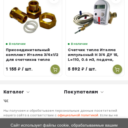
В наличии
В наличии
Присоединительный
Счетчик тепла Итэлма
комплект Итэлма 3/4х1/2
импульсный Н 3/4 ДУ 15,
для счетчиков тепла
L=110, 0.6 м3, подача,
БЕРИЛЛ 31
1 155
₽
/ шт.
5 592
₽
/ шт.
Каталог
Покупателям
Мы получаем и обрабатываем персональные данные посетителей
нашего сайта в соответствии с
официальной политикой
. Если вы не
даете согласия на обработку своих персональных данных, вам
необходимо покинуть наш сайт.
Сайт использует файлы cookie, обрабатываемые вашим