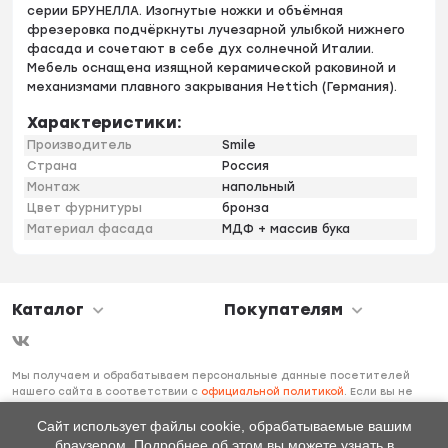
серии БРУНЕЛЛА. Изогнутые ножки и объёмная
фрезеровка подчёркнуты лучезарной улыбкой нижнего
фасада и сочетают в себе дух солнечной Италии.
Мебель оснащена изящной керамической раковиной и
механизмами плавного закрывания Hettich (Германия).
Характеристики:
Производитель
Smile
Страна
Россия
Монтаж
напольный
Цвет фурнитуры
бронза
Материал фасада
МДФ + массив бука
Каталог
Покупателям
Мы получаем и обрабатываем персональные данные посетителей
нашего сайта в соответствии с
официальной политикой
. Если вы не
даете согласия на обработку своих персональных данных, вам
необходимо покинуть наш сайт.
Сайт использует файлы cookie, обрабатываемые вашим
браузером. Подробнее об этом вы можете узнать в