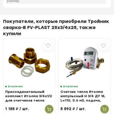
размер
Покупатели, которые приобрели Тройник
сварка-В FV-PLAST 25х3/4х25, также
купили
В наличии
В наличии
Присоединительный
Счетчик тепла Итэлма
комплект Итэлма 3/4х1/2
импульсный Н 3/4 ДУ 15,
для счетчиков тепла
L=110, 0.6 м3, подача,
БЕРИЛЛ 31
1 155
₽
/ шт.
5 592
₽
/ шт.