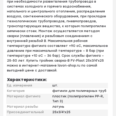
при необходимости разветвления трубопровода в
системах холодного и горячего водоснабжения,
напольного и центрального отопления, распределения
воздуха, сантехнического оборудования, при прокладке
технологических трубопроводов, пневмопроводов,
транспортирующих вещества, к которым полипропилен
химически стоек. Монтаж осуществляется методом
сварки (плавления) и резьбовым соединением с
внутренней резьбой B. Максимальная рабочая
температура фитинга составляет +90 оС, максимальное
давление при максимальной температуре – 8 бар (при
температуре +10 оС – 36 бар). Срок службы фитинга –
25-50 лет. Купить тройник сварка-B FV-Plast 25х3/4'х25
можно в интернет-магазине lavon-shop.ru по самой
выгодней цене с доставкой.
Характеристики:
Ед. измерения
шт.
Категория
фитинги для полимерных труб
Материал фитинга
пластик (полипропилен PP-R,
Тип 3)
Материал резьбы
латунь
Присоединительный
25х3/4'х25