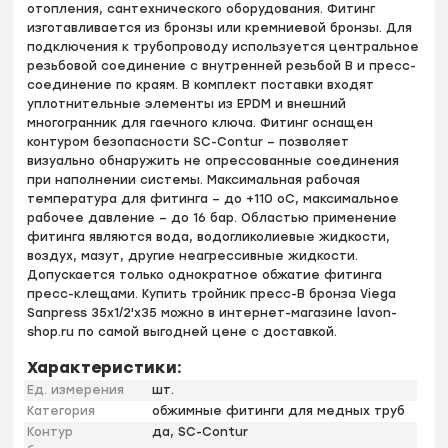
отопления, сантехнического оборудования. Фитинг
изготавливается из бронзы или кремниевой бронзы. Для
подключения к трубопроводу используется центральное
резьбовой соединение с внутренней резьбой B и пресс-
соединение по краям. В комплект поставки входят
уплотнительные элементы из EPDM и внешний
многогранник для гаечного ключа. Фитинг оснащен
контуром безопасности SC-Contur – позволяет
визуально обнаружить не опрессованные соединения
при наполнении системы. Максимальная рабочая
температура для фитинга – до +110 оС, максимальное
рабочее давление – до 16 бар. Областью применение
фитинга являются вода, водогликолиевые жидкости,
воздух, мазут, другие неагрессивные жидкости.
Допускается только однократное обжатие фитинга
пресс-клещами. Купить тройник пресс-B бронза Viega
Sanpress 35х1/2'х35 можно в интернет-магазине lavon-
shop.ru по самой выгодней цене с доставкой.
Характеристики:
Ед. измерения
шт.
Категория
обжимные фитинги для медных труб
Контур
да, SC-Contur