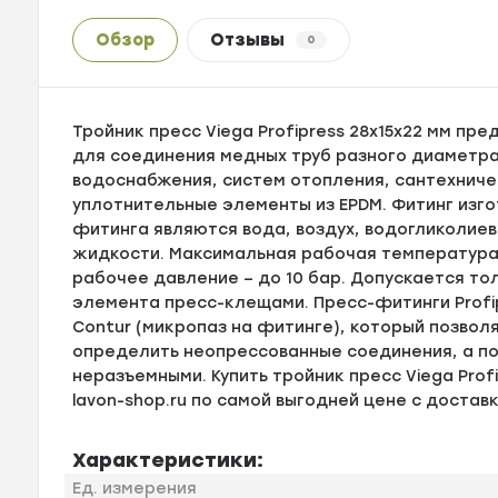
Обзор
Отзывы
0
Тройник пресс Viega Profipress 28х15х22 мм п
для соединения медных труб разного диаметра
водоснабжения, систем отопления, сантехниче
уплотнительные элементы из EPDM. Фитинг изг
фитинга являются вода, воздух, водогликолиев
жидкости. Максимальная рабочая температура 
рабочее давление – до 10 бар. Допускается т
элемента пресс-клещами. Пресс-фитинги Profi
Contur (микропаз на фитинге), который позвол
определить неопрессованные соединения, а п
неразъемными. Купить тройник пресс Viega Prof
lavon-shop.ru по самой выгодней цене с доставк
Характеристики:
Ед. измерения