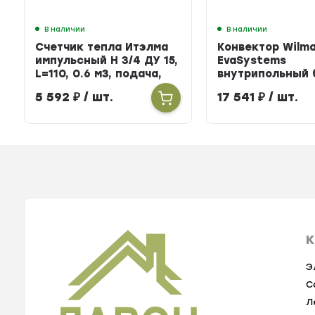
В наличии
В наличии
Счетчик тепла Итэлма
Конвектор Wilm
импульсный Н 3/4 ДУ 15,
EvaSystems
L=110, 0.6 м3, подача,
внутрипольный 
БЕРИЛЛ 31
вентилятора ши
5 592
₽
/ шт.
17 541
₽
/ шт.
258мм высота 9
длина 900мм
К
Э
С
Л