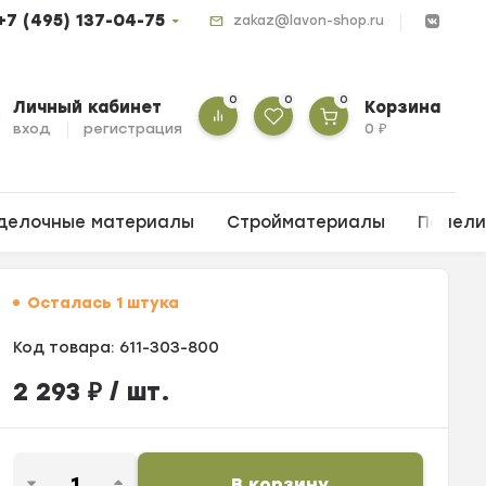
+7 (495) 137-04-75
zakaz@lavon-shop.ru
0
0
0
Личный кабинет
Корзина
вход
регистрация
0
₽
делочные материалы
Стройматериалы
Панел
Осталась 1 штука
Код товара:
611-303-800
2 293
₽
/ шт.
В корзину