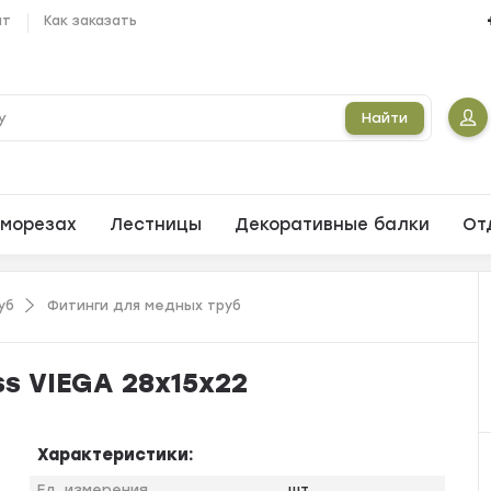
ат
Как заказать
Найти
морезах
Лестницы
Декоративные балки
От
уб
Фитинги для медных труб
ss VIEGA 28x15x22
Характеристики:
Ед. измерения
шт.