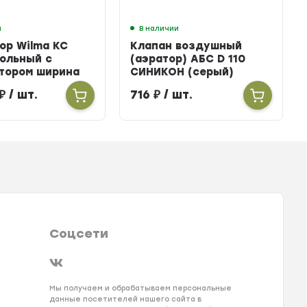
и
В наличии
ор Wilma KC
Клапан воздушный
ольный с
(аэратор) АБС D 110
тором ширина
СИНИКОН (серый)
ысота 100мм
₽
/ шт.
716
₽
/ шт.
2700мм
Соцсети
Мы получаем и обрабатываем персональные
данные посетителей нашего сайта в