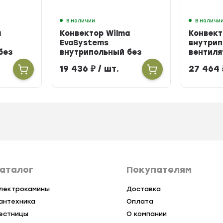
В наличии
В наличи
a
Конвектор Wilma
Конвект
EvaSystems
внутрип
без
внутрипольный без
вентиля
рина
вентилятора ширина
303мм в
19 436
₽
/ шт.
27 464
0мм
258мм высота 160мм
длина 
длина 900мм
аталог
Покупателям
лектрокамины
Доставка
антехника
Оплата
естницы
О компании