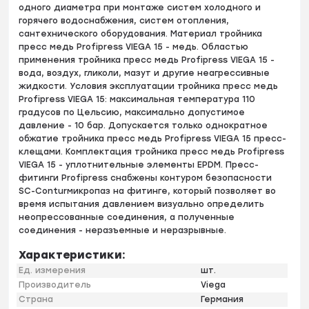
одного диаметра при монтаже систем холодного и
горячего водоснабжения, систем отопления,
сантехнического оборудования. Материал тройника
пресс медь Profipress VIEGA 15 - медь. Областью
применения тройника пресс медь Profipress VIEGA 15 -
вода, воздух, гликоли, мазут и другие неагрессивные
жидкости. Условия эксплуатации тройника пресс медь
Profipress VIEGA 15: максимальная температура 110
градусов по Цельсию, максимально допустимое
давление - 10 бар. Допускается только однократное
обжатие тройника пресс медь Profipress VIEGA 15 пресс-
клещами. Комплектация тройника пресс медь Profipress
VIEGA 15 - уплотнительные элементы EPDM. Пресс-
фитинги Profipress снабжены контуром безопасности
SC-Conturмикропаз на фитинге, который позволяет во
время испытания давлением визуально определить
неопрессованные соединения, а полученные
соединения - неразъемные и неразрывные.
Характеристики:
Ед. измерения
шт.
Производитель
Viega
Страна
Германия