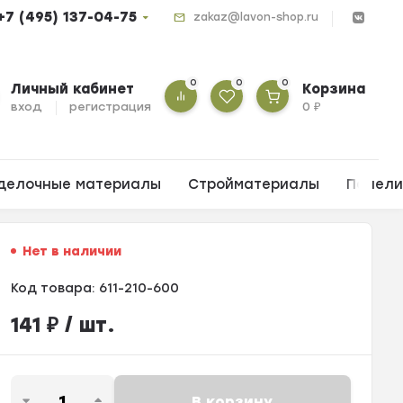
+7 (495) 137-04-75
zakaz@lavon-shop.ru
0
0
0
Личный кабинет
Корзина
вход
регистрация
0
₽
делочные материалы
Стройматериалы
Панел
Нет в наличии
Код товара:
611-210-600
141
₽
/ шт.
В корзину