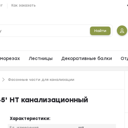
ат
Как заказать
Найти
морезах
Лестницы
Декоративные балки
От
Фасонные части для канализации
 45' HT канализационный
Характеристики:
Ед. измерения
шт.