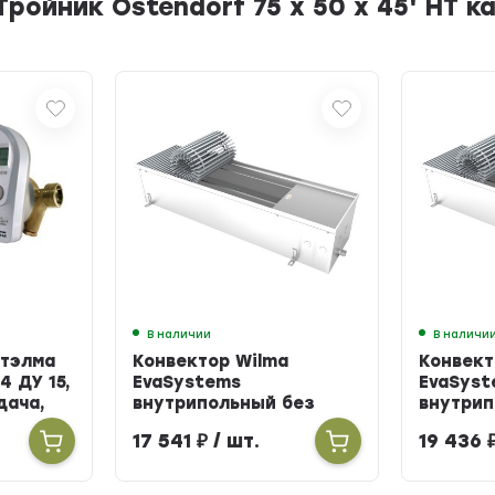
ройник Ostendorf 75 х 50 х 45' HT 
В наличии
В наличи
Итэлма
Конвектор Wilma
Конвект
4 ДУ 15,
EvaSystems
EvaSyst
одача,
внутрипольный без
внутрип
вентилятора ширина
вентиля
17 541
₽
/ шт.
19 436
258мм высота 90мм
258мм в
длина 900мм
длина 