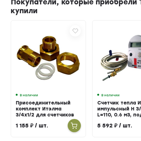
Покупатели, которые приобрели Т
купили
В наличии
В наличии
Присоединительный
Счетчик тепла 
комплект Итэлма
импульсный Н 3/
3/4х1/2 для счетчиков
L=110, 0.6 м3, п
тепла
БЕРИЛЛ 31
1 155
₽
/ шт.
5 592
₽
/ шт.