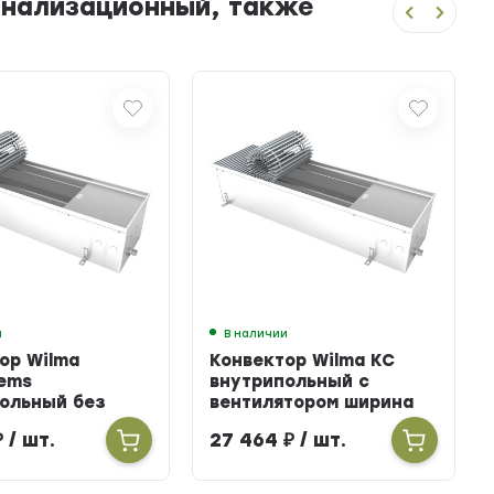
канализационный, также
и
В наличии
ор Wilma
Конвектор Wilma KC
ems
внутрипольный с
ольный без
вентилятором ширина
тора ширина
303мм высота 100мм
₽
/ шт.
27 464
₽
/ шт.
ысота 160мм
длина 2700мм
900мм