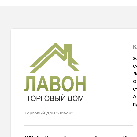
К
Э
С
Л
О
С
Э
П
Торговый дом "Лавон"