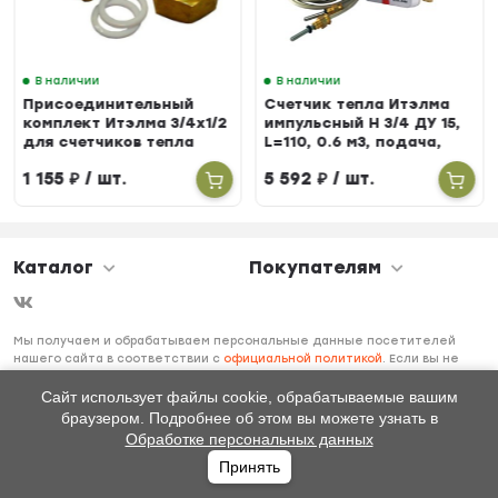
В наличии
В наличии
Присоединительный
Счетчик тепла Итэлма
комплект Итэлма 3/4х1/2
импульсный Н 3/4 ДУ 15,
для счетчиков тепла
L=110, 0.6 м3, подача,
БЕРИЛЛ 31
1 155
₽
/ шт.
5 592
₽
/ шт.
Каталог
Покупателям
Мы получаем и обрабатываем персональные данные посетителей
нашего сайта в соответствии с
официальной политикой
. Если вы не
даете согласия на обработку своих персональных данных, вам
необходимо покинуть наш сайт.
Сайт использует файлы cookie, обрабатываемые вашим
браузером. Подробнее об этом вы можете узнать в
Обработке персональных данных
Принять
Главная
Каталог
Избранное
Профиль
0
₽