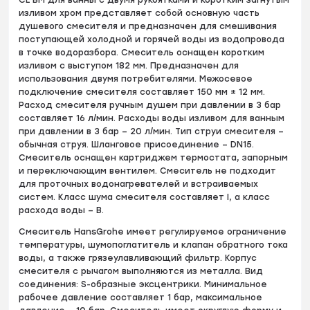
изливом хром представляет собой основную часть
душевого смесителя и предназначен для смешивания
поступающей холодной и горячей воды из водопровода
в точке водоразбора. Смеситель оснащен коротким
изливом с выступом 182 мм. Предназначен для
использования двумя потребителями. Межосевое
подключение смесителя составляет 150 мм ± 12 мм.
Расход смесителя ручным душем при давлении в 3 бар
составляет 16 л/мин. Расходы воды изливом для ванным
при давлении в 3 бар – 20 л/мин. Тип струи смесителя –
обычная струя. Шланговое присоединение – DN15.
Смеситель оснащен картриджем термостата, запорным
и переключающим вентилем. Смеситель не подходит
для проточных водонагревателей и встраиваемых
систем. Класс шума смесителя составляет I, а класс
расхода воды – B.
Смеситель HansGrohe имеет регулируемое ограничение
температуры, шумопоглатитель и клапан обратного тока
воды, а также грязеулавливающий фильтр. Корпус
смесителя с рычагом выполняются из металла. Вид
соединения: S-образные эксцентрики. Минимальное
рабочее давление составляет 1 бар, максимальное