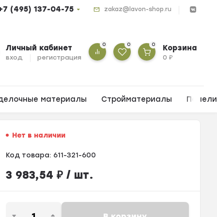
+7 (495) 137-04-75
zakaz@lavon-shop.ru
0
0
0
Личный кабинет
Корзина
вход
регистрация
0
₽
делочные материалы
Стройматериалы
Панел
Нет в наличии
Код товара:
611-321-600
3 983,54
₽
/ шт.
В корзину