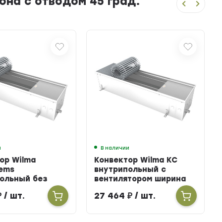
на с отводом 45 град.
и
В наличии
ор Wilma
Конвектор Wilma KC
ems
внутрипольный с
ольный без
вентилятором ширина
тора ширина
303мм высота 100мм
₽
/ шт.
27 464
₽
/ шт.
ысота 160мм
длина 2700мм
900мм