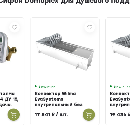
Сифон Domoplex для душевого поддо
В наличии
В наличи
Итэлма
Конвектор Wilma
Конвект
4 ДУ 15,
EvaSystems
EvaSyst
одача,
внутрипольный без
внутрип
вентилятора ширина
вентиля
17 541
₽
/ шт.
19 436
258мм высота 90мм
258мм в
длина 900мм
длина 