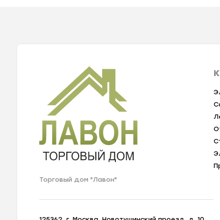
К
Э
С
Л
О
С
Э
П
Торговый дом "Лавон"
125362, г. Москва, Новотушинский проезд, д. 10