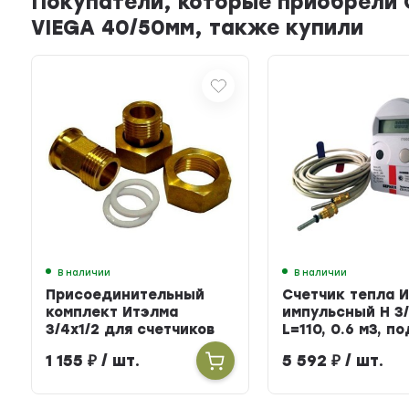
Покупатели, которые приобрели 
VIEGA 40/50мм, также купили
В наличии
В наличии
Присоединительный
Счетчик тепла 
комплект Итэлма
импульсный Н 3/
3/4х1/2 для счетчиков
L=110, 0.6 м3, п
тепла
БЕРИЛЛ 31
1 155
₽
/ шт.
5 592
₽
/ шт.