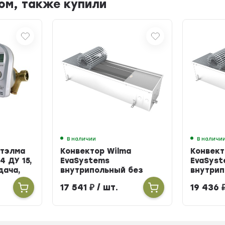
ом, также купили
В наличии
В наличи
Итэлма
Конвектор Wilma
Конвект
4 ДУ 15,
EvaSystems
EvaSyst
одача,
внутрипольный без
внутрип
вентилятора ширина
вентиля
17 541
₽
/ шт.
19 436
258мм высота 90мм
258мм в
длина 900мм
длина 