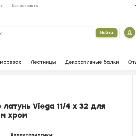
ат
Как заказать
Найти
морезах
Лестницы
Декоративные балки
От
атунь Viega 11/4 x 32 для
ом хром
Характеристики: