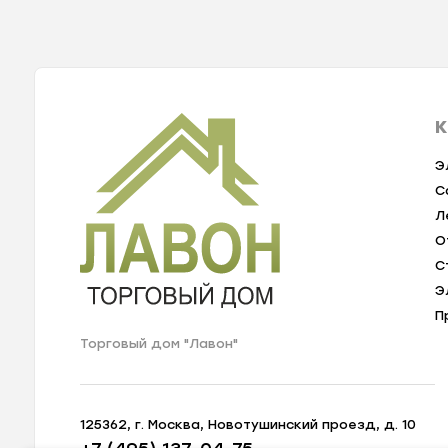
К
Э
С
Л
О
С
Э
П
Торговый дом "Лавон"
125362, г. Москва, Новотушинский проезд, д. 10