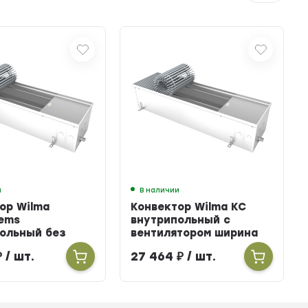
и
В наличии
ор Wilma
Конвектор Wilma KC
ems
внутрипольный с
ольный без
вентилятором ширина
тора ширина
303мм высота 100мм
₽
/ шт.
27 464
₽
/ шт.
ысота 160мм
длина 2700мм
900мм