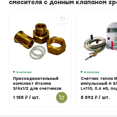
смесителя с донным клапаном хр
В наличии
В наличии
Присоединительный
Счетчик тепла 
комплект Итэлма
импульсный Н 3/
3/4х1/2 для счетчиков
L=110, 0.6 м3, п
тепла
БЕРИЛЛ 31
1 155
₽
/ шт.
5 592
₽
/ шт.