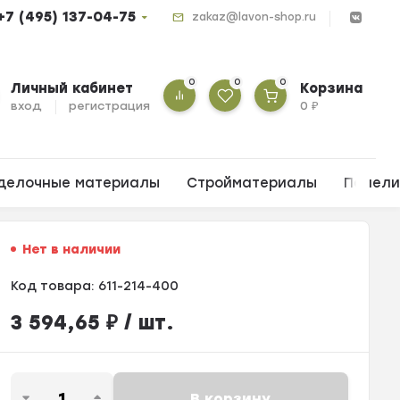
+7 (495) 137-04-75
zakaz@lavon-shop.ru
0
0
0
Личный кабинет
Корзина
вход
регистрация
0
₽
делочные материалы
Стройматериалы
Панел
Нет в наличии
Код товара:
611-214-400
3 594,65
₽
/ шт.
В корзину