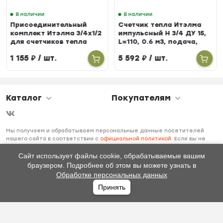
В наличии
В наличии
Присоединительный
Счетчик тепла Итэлма
комплект Итэлма 3/4х1/2
импульсный Н 3/4 ДУ 15,
для счетчиков тепла
L=110, 0.6 м3, подача,
БЕРИЛЛ 31
1 155
₽
/ шт.
5 592
₽
/ шт.
Каталог
Покупателям
Мы получаем и обрабатываем персональные данные посетителей
нашего сайта в соответствии с
официальной политикой
. Если вы не
даете согласия на обработку своих персональных данных, вам
необходимо покинуть наш сайт.
Сайт использует файлы cookie, обрабатываемые вашим
браузером. Подробнее об этом вы можете узнать в
Обработке персональных данных
Принять
Главная
Каталог
Избранное
Профиль
0
₽