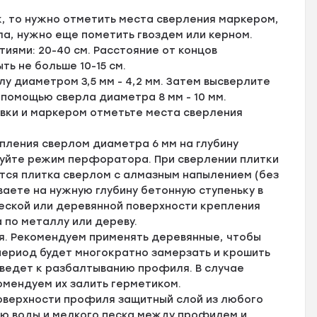
, то нужно отметить места сверления маркером,
ла, нужно еще пометить гвоздем или керном.
ями: 20-40 см. Расстояние от концов
ь не больше 10-15 см.
у диаметром 3,5 мм - 4,2 мм. Затем высверлите
 помощью сверла диаметра 8 мм - 10 мм.
вки и маркером отметьте места сверления
пления сверлом диаметра 6 мм на глубину
зуйте режим перфоратора. При сверлении плитки
тся плитка сверлом с алмазным напылением (без
аете на нужную глубину бетонную ступеньку в
ской или деревянной поверхности крепления
 по металлу или дереву.
я. Рекомендуем применять деревянные, чтобы
 период будет многократно замерзать и крошить
иведет к разбалтыванию профиля. В случае
омендуем их залить герметиком.
оверхности профиля защитный слой из любого
ию воды и мелкого песка между профилем и