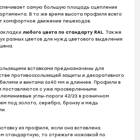
еспечивает самую большую площадь сцепления
ортимента. В то же время высота профиля всего
ает комфортное движение пешеходов.
 накладки
любого цвета по стандарту RAL
. Также
ух разных цветов для нужд цветового выделения
шена.
ользящими вставками предназначены для
естве противоскользящей защиты и декоративного
елями и винтами 6х40 мм и длиннее. Профили в
и поставляются с уже просверленными
люминиевые углы-пороги 42/23 в розничном
ем под золото, серебро, бронзу и медь
ми.
ставку из профиля, если она вставлена.
ем стандартную, то отрежьте ножовкой по