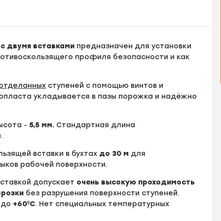
5 с двумя вставками
предназначен для установки
противоскользящего профиля безопасности и как
отделанных
ступеней с помощью винтов и
опласта укладывается в пазы порожка и надёжно
высота -
5
,5 мм.
Стандартная длина
м
.
ользящей вставки в бухтах
до
30 м
для
тыков рабочей поверхности.
вставкой допускает
очень высокую проходимость
орозки
без разрушения поверхности ступеней.
до
+60ºС
. Нет специальных температурных