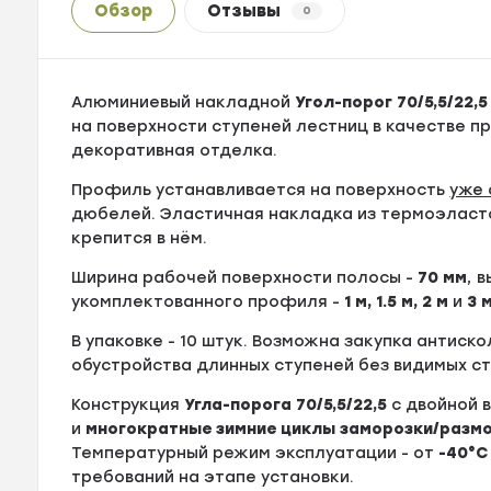
Обзор
Отзывы
0
Алюминиевый накладной
Угол-порог 70/5,5/22,
на поверхности ступеней лестниц в качестве 
декоративная отделка.
Профиль устанавливается на поверхность
уже 
дюбелей. Эластичная накладка из термоэласт
крепится в нём.
Ширина рабочей поверхности полосы -
70
мм
, 
укомплектованного профиля -
1 м, 1.5 м, 2 м
и
3 
В упаковке - 10 штук. Возможна закупка антиск
обустройства длинных ступеней без видимых с
Конструкция
Угла-порога 70/5,5/22,5
c двойной 
и
многократные зимние циклы заморозки/разм
Температурный режим эксплуатации - от
-40°С
требований на этапе установки.