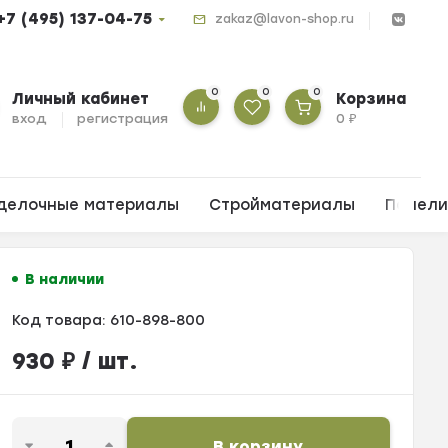
+7 (495) 137-04-75
zakaz@lavon-shop.ru
0
0
0
Личный кабинет
Корзина
вход
регистрация
0
₽
делочные материалы
Стройматериалы
Панел
В наличии
Код товара:
610-898-800
930
₽
/ шт.
В корзину