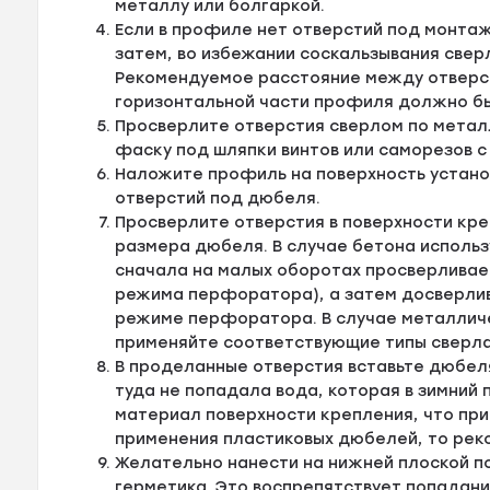
металлу или болгаркой.
Если в профиле нет отверстий под монтаж
затем, во избежании соскальзывания свер
Рекомендуемое расстояние между отверсти
горизонтальной части профиля должно быт
Просверлите отверстия сверлом по металл
фаску под шляпки винтов или саморезов с
Наложите профиль на поверхность устано
отверстий под дюбеля.
Просверлите отверстия в поверхности кре
размера дюбеля. В случае бетона исполь
сначала на малых оборотах просверливае
режима перфоратора), а затем досверлив
режиме перфоратора. В случае металличе
применяйте соответствующие типы сверла
В проделанные отверстия вставьте дюбел
туда не попадала вода, которая в зимний
материал поверхности крепления, что пр
применения пластиковых дюбелей, то рек
Желательно нанести на нижней плоской п
герметика. Это воспрепятствует попадан