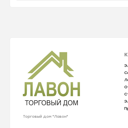
К
Э
С
Л
О
С
Э
П
Торговый дом "Лавон"