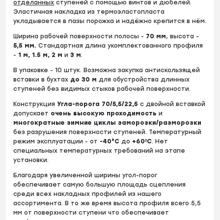
отделанных
ступеней с помощью винтов и дюбелей.
Эластичная накладка из термоэластопласта
укладывается в пазы порожка и надёжно крепится в нём.
Ширина рабочей поверхности полосы -
70
мм
, высота -
5
,5 мм.
Стандартная длина укомплектованного профиля
-
1 м, 1.5 м, 2 м
и
3 м
.
В упаковке - 10 штук. Возможна закупка антискользящей
вставки в бухтах
до
30 м
для обустройства длинных
ступеней без видимых стыков рабочей поверхности.
Конструкция
Угла-порога 70/5,5/22,5
c двойной вставкой
допускает
очень высокую проходимость
и
многократные зимние циклы заморозки/разморозки
без разрушения поверхности ступеней. Температурный
режим эксплуатации - от
-40°С
до
+60ºС
. Нет
специальных температурных требований на этапе
установки.
Благодаря увеличенной ширины угол-порог
обеспечивает самую большую площадь сцепления
среди всех накладных профилей из нашего
ассортимента. В то же время высота профиля всего 5,5
мм от поверхности ступени что обеспечивает