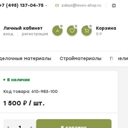
+7 (495) 137-04-75
zakaz@lavon-shop.ru
0
0
0
Личный кабинет
Корзина
вход
регистрация
0
₽
делочные материалы
Стройматериалы
Панел
В наличии
Код товара:
610-983-100
1 500
₽
/ шт.
В корзину