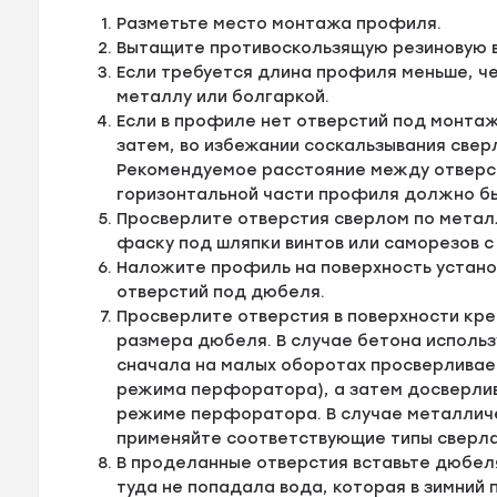
Разметьте место монтажа профиля.
Вытащите противоскользящую резиновую в
Если требуется длина профиля меньше, ч
металлу или болгаркой.
Если в профиле нет отверстий под монтаж
затем, во избежании соскальзывания свер
Рекомендуемое расстояние между отверсти
горизонтальной части профиля должно быт
Просверлите отверстия сверлом по металл
фаску под шляпки винтов или саморезов с
Наложите профиль на поверхность устано
отверстий под дюбеля.
Просверлите отверстия в поверхности кре
размера дюбеля. В случае бетона исполь
сначала на малых оборотах просверливае
режима перфоратора), а затем досверлив
режиме перфоратора. В случае металличе
применяйте соответствующие типы сверла
В проделанные отверстия вставьте дюбел
туда не попадала вода, которая в зимний