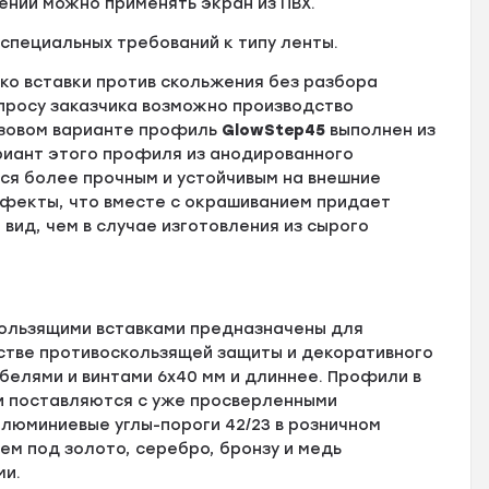
ений можно применять экран из ПВХ.
 специальных требований к типу ленты.
ко вставки против скольжения без разбора
апросу заказчика возможно производство
базовом варианте профиль
GlowStep45
выполнен из
риант этого профиля из анодированного
ся более прочным и устойчивым на внешние
ефекты, что вместе с окрашиванием придает
вид, чем в случае изготовления из сырого
ользящими вставками предназначены для
естве противоскользящей защиты и декоративного
елями и винтами 6х40 мм и длиннее. Профили в
и поставляются с уже просверленными
люминиевые углы-пороги 42/23 в розничном
ем под золото, серебро, бронзу и медь
ми.