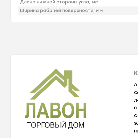
Длина нижней стороны угла, мм
Ширина рабочей поверхности, мм
К
Э
С
Л
О
С
Э
П