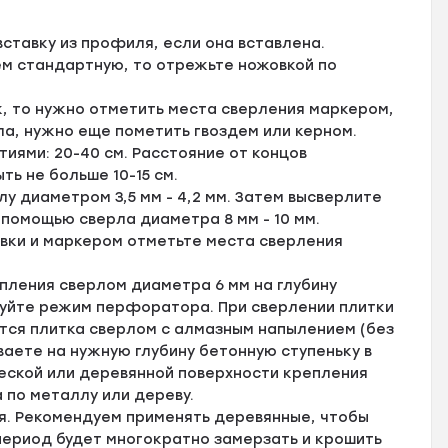
ставку из профиля, если она вставлена.
ем стандартную, то отрежьте ножовкой по
, то нужно отметить места сверления маркером,
ла, нужно еще пометить гвоздем или керном.
ями: 20-40 см. Расстояние от концов
ь не больше 10-15 см.
у диаметром 3,5 мм - 4,2 мм. Затем высверлите
 помощью сверла диаметра 8 мм - 10 мм.
вки и маркером отметьте места сверления
пления сверлом диаметра 6 мм на глубину
зуйте режим перфоратора. При сверлении плитки
тся плитка сверлом с алмазным напылением (без
аете на нужную глубину бетонную ступеньку в
ской или деревянной поверхности крепления
 по металлу или дереву.
я. Рекомендуем применять деревянные, чтобы
 период будет многократно замерзать и крошить