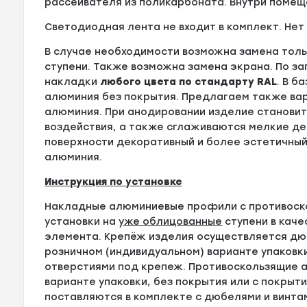
рассеивателя из поликарбоната. Внутри помещ
Светодиодная лента не входит в комплект. Нет
В случае необходимости возможна замена толь
ступени. Также возможна замена экрана. По з
накладки
любого цвета по стандарту RAL
. В 
алюминия без покрытия. Предлагаем также ва
алюминия. При анодировании изделие становит
воздействия, а также сглаживаются мелкие д
поверхности декоративный и более эстетичный 
алюминия.
Инструкция по установке
Накладные алюминиевые профили с противоск
установки на
уже облицованные
ступени в кач
элемента. Крепёж изделия осуществляется дюб
розничном (индивидуальном) варианте упаковк
отверстиями под крепеж. Противоскользящие а
варианте упаковки, без покрытия или с покрыти
поставляются в комплекте с дюбелями и винта