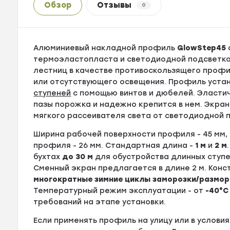
Обзор
Отзывы
0
Алюминиевый накладной профиль
GlowStep45
термоэластопласта и светодиодной подсветкой
лестниц в качестве противоскользящего профил
или отсутствующего освещения. Профиль уста
ступеней
с помощью винтов и дюбелей. Эластич
пазы порожка и надежно крепится в нем. Экра
мягкого рассеивателя света от светодиодной 
Ширина рабочей поверхности профиля - 45 мм, 
профиля - 26 мм. Стандартная длина -
1 м
и
2 м
бухтах
до
30 м
для обустройства длинных ступе
Сменный экран предлагается в длине 2 м. Кон
многократные зимние циклы заморозки/размор
Температурный режим эксплуатации - от
-40°С
требований на этапе установки.
Если применять профиль на улицу или в услови