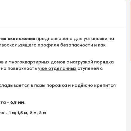
тив скольжения
предназначена для установки на
тивоскользящего профиля безопасности и как
в и многоквартирных домов с нагрузкой порядка
 на поверхность
уже отделанных
ступеней с
кладывается в пазы порожка и надёжно крепится
ота -
6,8
мм.
ля -
1 м
; 1,5 м, 2 м, 3 м