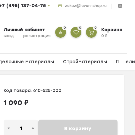
+7 (495) 137-04-75
zakaz@lavon-shop.ru
0
0
0
Личный кабинет
Корзина
вход
регистрация
0
₽
делочные материалы
Стройматериалы
Панел
Код товара:
610-525-000
1 090
₽
В корзину