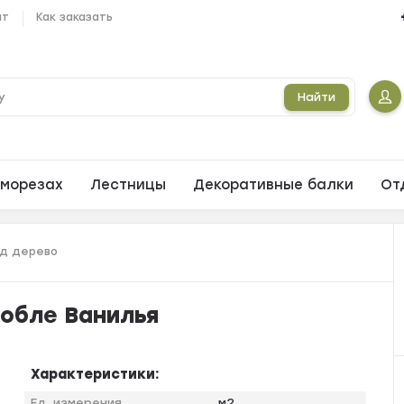
ат
Как заказать
Найти
морезах
Лестницы
Декоративные балки
От
од дерево
обле Ванилья
Характеристики:
Ед. измерения
м2