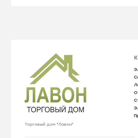
К
Э
С
Л
О
С
Э
П
Торговый дом "Лавон"