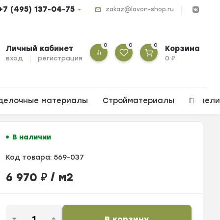
+7 (495) 137-04-75
zakaz@lavon-shop.ru
0
0
0
Личный кабинет
Корзина
вход
регистрация
0
₽
делочные материалы
Стройматериалы
Панел
В наличии
Код товара:
569-037
6 970
₽
/ м2
В корзину