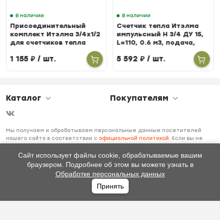
В наличии
В наличии
Присоединительный
Счетчик тепла Итэлма
комплект Итэлма 3/4х1/2
импульсный Н 3/4 ДУ 15,
для счетчиков тепла
L=110, 0.6 м3, подача,
БЕРИЛЛ 31
1 155
₽
/ шт.
5 592
₽
/ шт.
Каталог
Покупателям
Мы получаем и обрабатываем персональные данные посетителей
нашего сайта в соответствии с
официальной политикой
. Если вы не
даете согласия на обработку своих персональных данных, вам
необходимо покинуть наш сайт.
Сайт использует файлы cookie, обрабатываемые вашим
браузером. Подробнее об этом вы можете узнать в
Обработке персональных данных
Принять
Главная
Каталог
Избранное
Профиль
0
₽