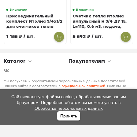
В наличии
В наличии
Присоединительный
Счетчик тепла Итэлма
комплект Итэлма 3/4х1/2
импульсный Н 3/4 ДУ 15,
для счетчиков тепла
L=110, 0.6 м3, подача,
БЕРИЛЛ 31
1 155
₽
/ шт.
5 592
₽
/ шт.
Каталог
Покупателям
Мы получаем и обрабатываем персональные данные посетителей
нашего сайта в соответствии с
официальной политикой
. Если вы не
даете согласия на обработку своих персональных данных, вам
необходимо покинуть наш сайт.
Сайт использует файлы cookie, обрабатываемые вашим
браузером. Подробнее об этом вы можете узнать в
Обработке персональных данных
Принять
Главная
Каталог
Избранное
Профиль
0
₽