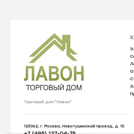
К
Э
С
Л
О
С
Э
П
Торговый дом "Лавон"
125362, г. Москва, Новотушинский проезд, д. 10
+7 (495) 137-04-75