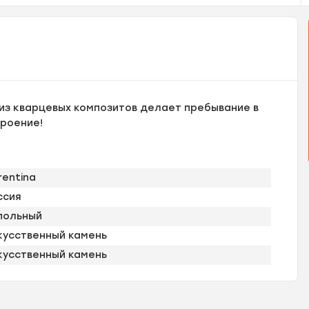
 из кварцевых композитов делает пребывание в
троение!
rentina
ссия
польный
кусственный камень
кусственный камень