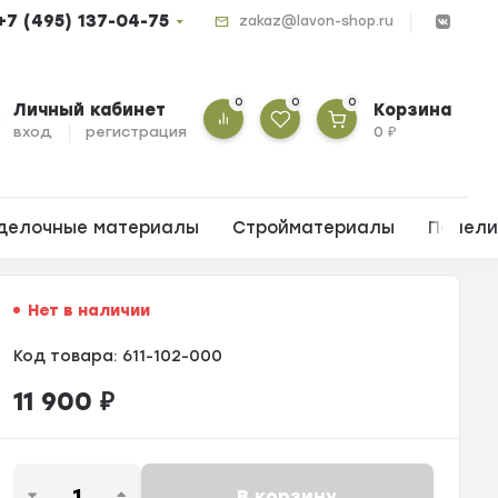
+7 (495) 137-04-75
zakaz@lavon-shop.ru
0
0
0
Личный кабинет
Корзина
вход
регистрация
0
₽
делочные материалы
Стройматериалы
Панел
Нет в наличии
Код товара:
611-102-000
11 900
₽
В корзину