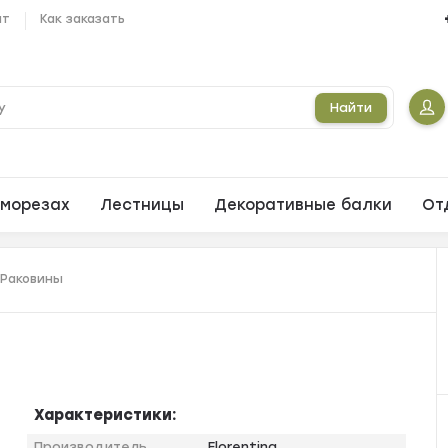
ат
Как заказать
Найти
морезах
Лестницы
Декоративные балки
От
Раковины
Характеристики:
Производитель
Florentina