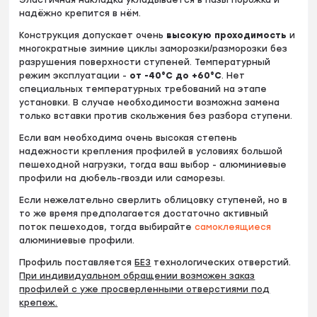
Эластичная накладка укладывается в пазы порожка и
надёжно крепится в нём.
Конструкция допускает очень
высокую проходимость
и
многократные зимние циклы заморозки/разморозки без
разрушения поверхности ступеней. Температурный
режим эксплуатации -
от -40°С до +60°С
. Нет
специальных температурных требований на этапе
установки. В случае необходимости возможна замена
только вставки против скольжения без разбора ступени.
Если вам необходима очень высокая степень
надежности крепления профилей в условиях большой
пешеходной нагрузки, тогда ваш выбор - алюминиевые
профили на дюбель-гвозди или саморезы.
Если нежелательно сверлить облицовку ступеней, но в
то же время предполагается достаточно активный
поток пешеходов, тогда выбирайте
самоклеящиеся
алюминиевые профили.
Профиль поставляется
БЕЗ
технологических отверстий.
При индивидуальном обращении возможен заказ
профилей с уже просверленными отверстиями под
крепеж.