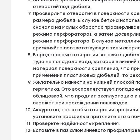
отверстий под дюбеля.
Просверлите отверстия в поверхности кре
размера дюбеля. В случае бетона исполь
сначала на малых оборотах просверливае
режима перфоратора), а затем досверлив
режиме перфоратора. В случае металличе
применяйте соответствующие типы сверла
В проделанные отверстия вставьте дюбел
туда не попадала вода, которая в зимний
материал поверхности крепления, что пр
применения пластиковых дюбелей, то рек
Желательно нанести на нижней плоской п
герметика. Это воспрепятствует попадан
облицовкой, что продлит эксплуатацию и
скрежет при прохождении пешеходов.
Аккуратно, так чтобы отверстия профиля
установите профиль и притяните его с по
Проверьте надёжность крепления.
Вставьте в паз алюминиевого профиля ре