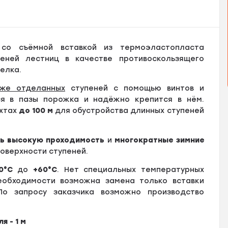
о съёмной вставкой из термоэластопласта
еней лестниц в качестве противоскользящего
елка.
же отделанных
ступеней с помощью винтов и
я в пазы порожка и надёжно крепится в нём.
ухтах
до
100 м
для обустройства длинных ступеней
нь высокую проходимость
и
многократные зимние
оверхности ступеней.
0°С
до
+60
°
С
. Нет специальных температурных
еобходимости возможна замена только вставки
По запросу заказчика возможно производство
 - 1 м