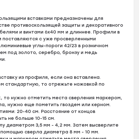
ользящими вставками предназначены для
естве противоскользящей защиты и декоративного
елями и винтами 6х40 мм и длиннее. Профили в
и поставляются с уже просверленными
люминиевые углы-пороги 42/23 в розничном
ем под золото, серебро, бронзу и медь
ми.
ставку из профиля, если она вставлена.
ем стандартную, то отрежьте ножовкой по
, то нужно отметить места сверления маркером,
ла, нужно еще пометить гвоздем или керном.
ями: 20-40 см. Расстояние от концов
ь не больше 10-15 см.
у диаметром 3,5 мм - 4,2 мм. Затем высверлите
 помощью сверла диаметра 8 мм - 10 мм.
вки и маркером отметьте места сверления