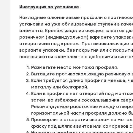
Инструкция по установке
Накладные алюминиевые профили с противоск
установки на
уже облицованные
ступени в кач
элемента. Крепёж изделия осуществляется дюб
розничном (индивидуальном) варианте упаковк
отверстиями под крепеж. Противоскользящие а
варианте упаковки, без покрытия или с покрыти
поставляются в комплекте с дюбелями и винта
Разметьте место монтажа профиля.
Вытащите противоскользящую резиновую в
Если требуется длина профиля меньше, ч
металлу или болгаркой.
Если в профиле нет отверстий под монтаж
затем, во избежании соскальзывания свер
Рекомендуемое расстояние между отверсти
горизонтальной части профиля должно быт
Просверлите отверстия сверлом по металл
фаску под шляпки винтов или саморезов с
Наложите профиль на поверхность устано