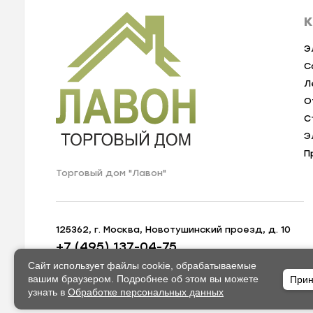
К
Э
С
Л
О
С
Э
П
Торговый дом "Лавон"
125362, г. Москва, Новотушинский проезд, д. 10
+7 (495) 137-04-75
zakaz@lavon-shop.ru
Сайт использует файлы cookie, обрабатываемые
вашим браузером. Подробнее об этом вы можете
Прин
узнать в
Обработке персональных данных