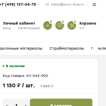
+7 (495) 137-04-75
zakaz@lavon-shop.ru
0
0
0
Личный кабинет
Корзина
вход
регистрация
0
₽
делочные материалы
Стройматериалы
Панел
В наличии
Код товара:
611-042-900
1 130
₽
/ шт.
1 360
₽
В корзину