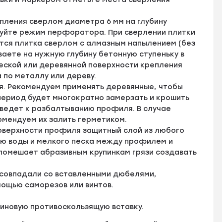
пления сверлом диаметра 6 мм на глубину
зуйте режим перфоратора. При сверлении плитки
тся плитка сверлом с алмазным напылением (без
аете на нужную глубину бетонную ступеньку в
ской или деревянной поверхности крепления
 по металлу или дереву.
я. Рекомендуем применять деревянные, чтобы
 период будет многократно замерзать и крошить
иведет к разбалтыванию профиля. В случае
омендуем их залить герметиком.
оверхности профиля защитный слой из любого
ию воды и мелкого песка между профилем и
 помешает абразивным крупинкам грязи создавать
 совпадали со вставленными дюбелями,
мощью саморезов или винтов.
зиновую противоскользящую вставку.