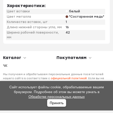
Характеристики:
Цвет вставки
белый
Цвет металла
"Состаренная медь"
Количество вставок, шт
1
Длина нижней стороны угла, мм
16
Ширина рабочей поверхности,
42
мм
Каталог
Покупателям
Мы получаем и обрабатываем персональные данные посетителей
нашего сайта в соответствии с
официальной политикой
. Если вы не
даете согласия на обработку своих персональных данных, вам
необходимо покинуть наш сайт.
Сайт использует файлы cookie, обрабатываемые вашим
браузером. Подробнее об этом вы можете узнать в
Обработке персональных данных
Принять
Главная
Каталог
Избранное
Профиль
0
₽