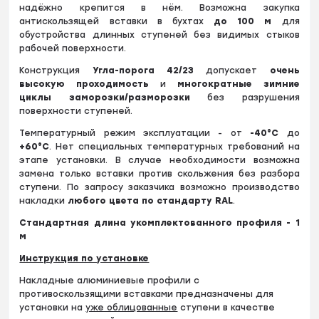
надёжно крепится в нём. Возможна закупка
антискользящей вставки в бухтах
до
100 м
для
обустройства длинных ступеней без видимых стыков
рабочей поверхности.
Конструкция
Угла-порога 42/23
допускает
очень
высокую проходимость
и
многократные зимние
циклы заморозки/разморозки
без разрушения
поверхности ступеней.
Температурный режим эксплуатации - от
-40°С
до
+60
°
С
. Нет специальных температурных требований на
этапе установки. В случае необходимости возможна
замена только вставки против скольжения без разбора
ступени. По запросу заказчика возможно производство
накладки
любого цвета по стандарту RAL
.
Стандартная длина укомплектованного профиля - 1
м
Инструкция по установке
Накладные алюминиевые профили с
противоскользящими вставками предназначены для
установки на
уже облицованные
ступени в качестве