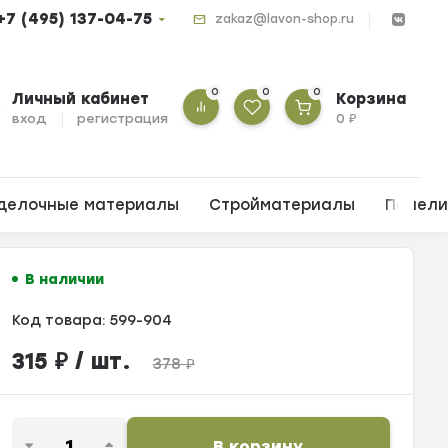
+7 (495) 137-04-75
zakaz@lavon-shop.ru
0
0
0
Личный кабинет
Корзина
вход
регистрация
0
₽
делочные материалы
Стройматериалы
Панел
В наличии
Код товара:
599-904
315
₽
/ шт.
378
₽
В корзину