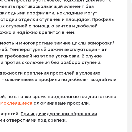
 Они просты в установке, подходят для мест с
менить противоскользящий элемент без
 закладными профилями, накладные могут
а стадии отделки ступенек и площадок. Профиль
ых ступеней с помощью винтов и дюбелей.
ожка и надёжно крепится в нём.
имость
и многократные зимние циклы заморозки/
ней. Температурный режим эксплуатации -
от
х требований на этапе установки. В случае
и против скольжения без разбора ступени.
адежности крепления профилей в условиях
р - алюминиевые профили на дюбель-гвоздей или
ей, но в то же время предполагается достаточно
амоклеящиеся
алюминиевые профили.
верстий.
При индивидуальном обращении
ми отверстиями под крепеж.