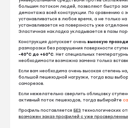
универсальными средствами против скольжения.
большим потоком людей, позволяют быстро за
демонтажа всей конструкции. По сравнению с
устанавливаться в любое время, а не только н
устанавливается на поверхность уже отделанн
Эластичная накладка укладывается в пазы пор
Конструкция допускает очень
высокую проход
разморозки без разрушения поверхности ступе
-40°С до +60°С
. Нет специальных температурны
необходимости возможна замена только вставк
Если вам необходима очень высокая степень н
большой пешеходной нагрузки, тогда ваш выбо
саморезов.
Если нежелательно сверлить облицовку ступен
активный поток пешеходов, тогда выбирайте
с
Профиль поставляется
БЕЗ
технологических от
возможен заказ профилей с уже просверленны