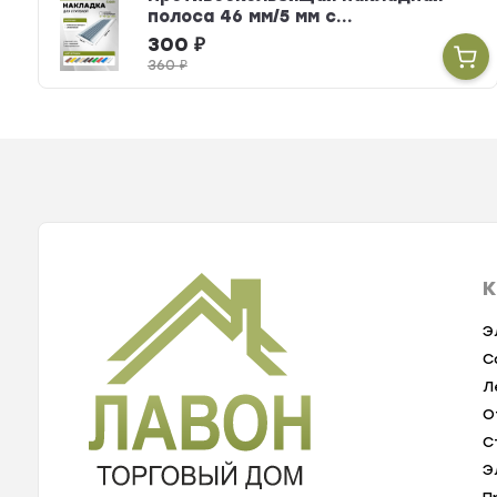
полоса 46 мм/5 мм с...
300
₽
360
₽
К
Э
С
Л
О
С
Э