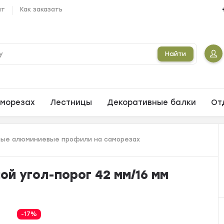
ат
Как заказать
Найти
морезах
Лестницы
Декоративные балки
От
ые алюминиевые профили на саморезах
й угол-порог 42 мм/16 мм
-17%