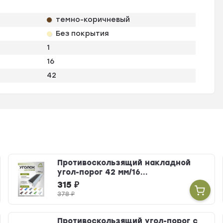
темно-коричневый
Без покрытия
1
16
42
Противоскользящий накладной
угол-порог 42 мм/16...
315
₽
378
₽
Противоскользящий угол-порог с