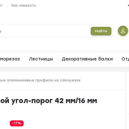
ат
Как заказать
Найти
морезах
Лестницы
Декоративные балки
От
ые алюминиевые профили на саморезах
й угол-порог 42 мм/16 мм
-17%