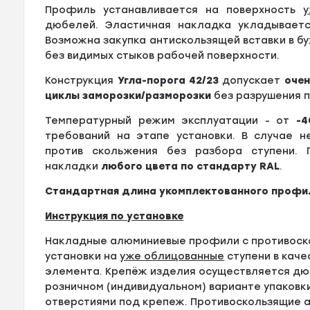
Профиль устанавливается на поверхность
у
дюбелей. Эластичная накладка укладываетс
Возможна закупка антискользящей вставки в б
без видимых стыков рабочей поверхности.
Конструкция
Угла-порога 42/23
допускает
оче
циклы заморозки/разморозки
без разрушения п
Температурный режим эксплуатации - от
-4
требований на этапе установки. В случае н
против скольжения без разбора ступени. 
накладки
любого цвета по стандарту RAL
.
Стандартная длина укомплектованного профил
Инструкция по установке
Накладные алюминиевые профили с противоск
установки на
уже облицованные
ступени в кач
элемента. Крепёж изделия осуществляется дюб
розничном (индивидуальном) варианте упаковк
отверстиями под крепеж. Противоскользящие а