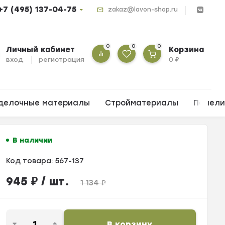
+7 (495) 137-04-75
zakaz@lavon-shop.ru
0
0
0
Личный кабинет
Корзина
вход
регистрация
0
₽
делочные материалы
Стройматериалы
Панел
В наличии
Код товара:
567-137
945
₽
/ шт.
1 134
₽
В корзину