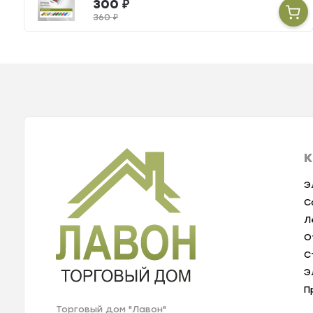
300
₽
360
₽
К
Э
С
Л
О
С
Э
П
Торговый дом "Лавон"