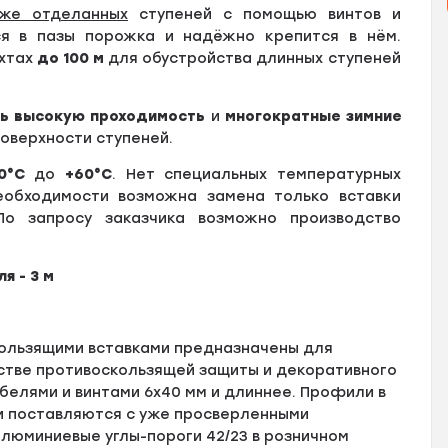
же отделанных
ступеней с помощью винтов и
я в пазы порожка и надёжно крепится в нём.
ухтах
до
100 м
для обустройства длинных ступеней
нь высокую проходимость
и
многократные зимние
оверхности ступеней.
0°С
до
+60
°
С
. Нет специальных температурных
еобходимости возможна замена только вставки
По запросу заказчика возможно производство
я - 3 м
ользящими вставками предназначены для
естве противоскользящей защиты и декоративного
елями и винтами 6х40 мм и длиннее. Профили в
и поставляются с уже просверленными
люминиевые углы-пороги 42/23 в розничном