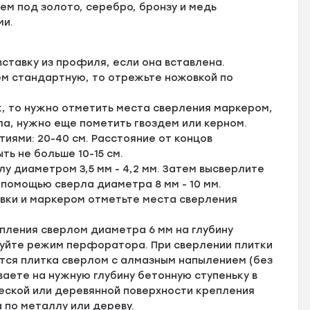
ем под золото, серебро, бронзу и медь
ми.
ставку из профиля, если она вставлена.
ем стандартную, то отрежьте ножовкой по
, то нужно отметить места сверления маркером,
ла, нужно еще пометить гвоздем или керном.
ями: 20-40 см. Расстояние от концов
ь не больше 10-15 см.
у диаметром 3,5 мм - 4,2 мм. Затем высверлите
 помощью сверла диаметра 8 мм - 10 мм.
вки и маркером отметьте места сверления
пления сверлом диаметра 6 мм на глубину
зуйте режим перфоратора. При сверлении плитки
тся плитка сверлом с алмазным напылением (без
аете на нужную глубину бетонную ступеньку в
ской или деревянной поверхности крепления
 по металлу или дереву.