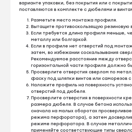
варианте упаковки, без покрытия или с покрыти
поставляются в комплекте с дюбелями и винта
Разметьте место монтажа профиля.
Вытащите противоскользящую резиновую в
Если требуется длина профиля меньше, ч
металлу или болгаркой.
Если в профиле нет отверстий под монтаж
затем, во избежании соскальзывания свер
Рекомендуемое расстояние между отверсти
горизонтальной части профиля должно быт
Просверлите отверстия сверлом по металл
фаску под шляпки винтов или саморезов с
Наложите профиль на поверхность устано
отверстий под дюбеля.
Просверлите отверстия в поверхности кре
размера дюбеля. В случае бетона исполь
сначала на малых оборотах просверливае
режима перфоратора), а затем досверлив
режиме перфоратора. В случае металличе
применяйте соответствующие типы сверла