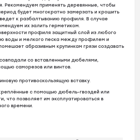
я. Рекомендуем применять деревянные, чтобы
 период будет многократно замерзать и крошить
иведет к разбалтыванию профиля. В случае
омендуем их залить герметиком.
оверхности профиля защитный слой из любого
ию воды и мелкого песка между профилем и
 помешает абразивным крупинкам грязи создавать
 совпадали со вставленными дюбелями,
мощью саморезов или винтов.
зиновую противоскользящую вставку.
креплённые с помощью дюбель-гвоздей или
, что позволяет им эксплуатироваться в
ного времени.