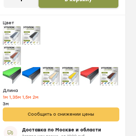
Цвет
Длина
1м
1,35м
1,5м
2м
3м
Сообщить о снижении цены
Доставка по Москве и области