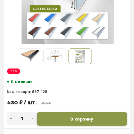
-17%
В наличии
Код товара:
567-128
630
₽
/ шт.
756
₽
В корзину