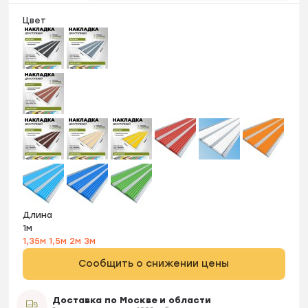
Цвет
Длина
1м
1,35м
1,5м
2м
3м
Сообщить о снижении цены
Доставка по Москве и области