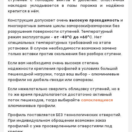
ступеней с помощью винтов и дюбелей. Эластичная
накладка укладывается в пазы порожка и надёжно
крепится в нём.
Конструкция допускает очень
высокую проходимость
и
многократные зимние циклы заморозки/разморозки без
разрушения поверхности ступеней. Температурный
режим эксплуатации -
от
-40°С до +60
°С. Нет
специальных температурных требований на этапе
установки. В случае необходимости возможна замена
только вставки против скольжения без разбора ступени.
Если вам необходима очень высокая степень
надежности крепления профилей в условиях большой
пешеходной нагрузки, тогда ваш выбор - алюминиевые
профили на дюбель-гвозди или саморезы.
Если нежелательно сверлить облицовку ступеней, но в
то же время предполагается достаточно активный
поток пешеходов, тогда выбирайте
самоклеящиеся
алюминиевые профили.
Профиль поставляется БЕЗ технологических отверстий.
При индивидуальном обращении возможен заказ
профилей с уже просверленными отверстиями под
крепеж.