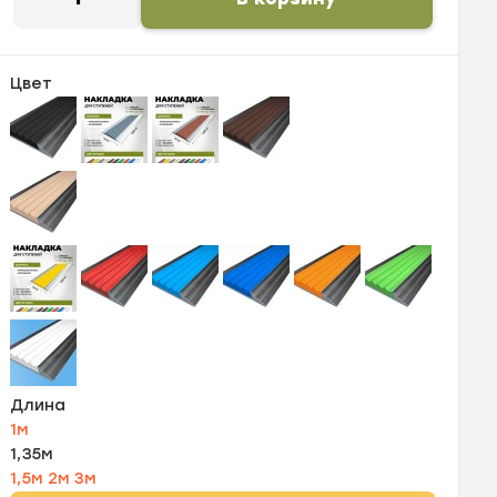
Цвет
Длина
1м
1,35м
1,5м
2м
3м