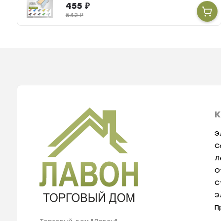
455
₽
542
₽
К
Э
С
Л
О
С
Э
П