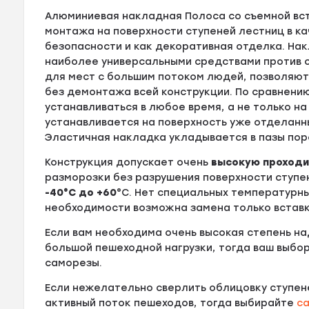
Алюминиевая накладная Полоса со съемной вс
монтажа на поверхности ступеней лестниц в к
безопасности и как декоративная отделка. Н
наиболее универсальными средствами против с
для мест с большим потоком людей, позволяю
без демонтажа всей конструкции. По сравнени
устанавливаться в любое время, а не только н
устанавливается на поверхность уже отделанн
Эластичная накладка укладывается в пазы пор
Конструкция допускает очень
высокую проход
разморозки без разрушения поверхности ступе
-40°С до +60
°С. Нет специальных температурны
необходимости возможна замена только вставк
Если вам необходима очень высокая степень н
большой пешеходной нагрузки, тогда ваш выбо
саморезы.
Если нежелательно сверлить облицовку ступен
активный поток пешеходов, тогда выбирайте
с