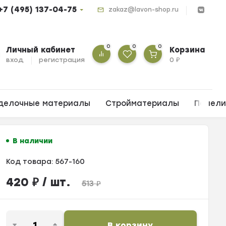
+7 (495) 137-04-75
zakaz@lavon-shop.ru
0
0
0
Личный кабинет
Корзина
вход
регистрация
0
₽
делочные материалы
Стройматериалы
Панел
В наличии
Код товара:
567-160
420
₽
/ шт.
513
₽
В корзину