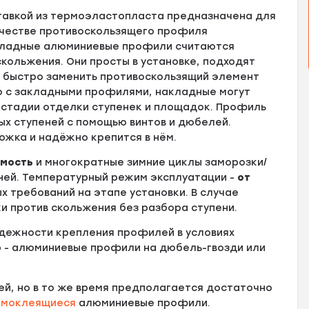
тавкой из термоэластопласта предназначена для
ачестве противоскользящего профиля
акладные алюминиевые профили считаются
кольжения. Они просты в установке, подходят
т быстро заменить противоскользящий элемент
ю с закладными профилями, накладные могут
а стадии отделки ступенек и площадок. Профиль
ых ступеней с помощью винтов и дюбелей.
ожка и надёжно крепится в нём.
имость
и многократные зимние циклы заморозки/
ней. Температурный режим эксплуатации -
от
х требований на этапе установки. В случае
и против скольжения без разбора ступени.
адежности крепления профилей в условиях
р - алюминиевые профили на дюбель-гвозди или
ей, но в то же время предполагается достаточно
амоклеящиеся
алюминиевые профили.