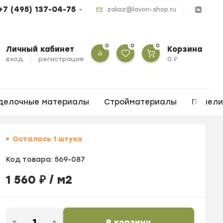
+7 (495) 137-04-75
zakaz@lavon-shop.ru
0
0
0
Личный кабинет
Корзина
вход
регистрация
0
₽
делочные материалы
Стройматериалы
Панел
Осталась 1 штука
Код товара:
569-087
1 560
₽
/ м2
В корзину