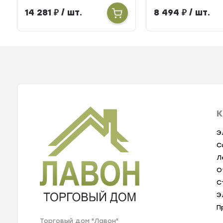
14 281
₽
/ шт.
8 494
₽
/ шт.
К
Э
С
Л
О
С
Э
П
Торговый дом "Лавон"