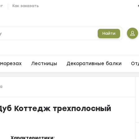
ат
Как заказать
Найти
морезах
Лестницы
Декоративные балки
От
ка
 Дуб Коттедж трехполосный
Характеристики: