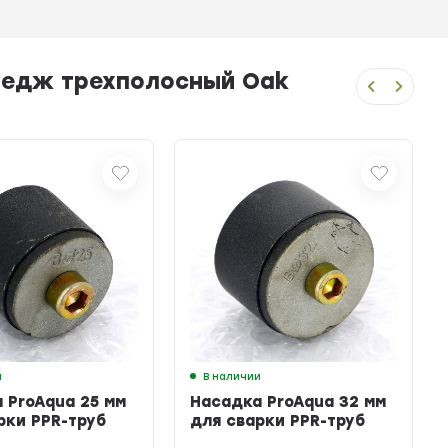
ттедж трехполосный Oak
и
В наличии
 ProAqua 25 мм
Насадка ProAqua 32 мм
рки PPR-труб
для сварки PPR-труб