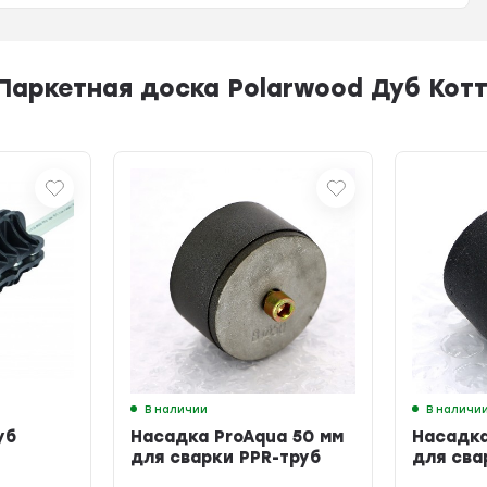
Паркетная доска Polarwood Дуб Ко
В наличии
В наличи
уб
Насадка ProAqua 50 мм
Насадка
для сварки PPR-труб
для сва