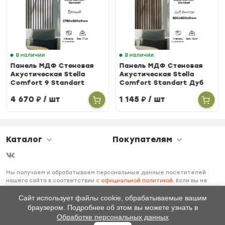
В наличии
В наличии
Панель МДФ Стеновая
Панель МДФ Стеновая
Акустическая Stella
Акустическая Stella
Comfort 9 Standart
Comfort Standart Дуб
Белый 2780х600х9 (1шт
Винтаж 600х600х9 (1шт
4 670
₽
/ шт
1 145
₽
/ шт
= 1,668м²)
= 0,36м²)
Каталог
Покупателям
Мы получаем и обрабатываем персональные данные посетителей
нашего сайта в соответствии с
официальной политикой
. Если вы не
даете согласия на обработку своих персональных данных, вам
необходимо покинуть наш сайт.
Сайт использует файлы cookie, обрабатываемые вашим
браузером. Подробнее об этом вы можете узнать в
Обработке персональных данных