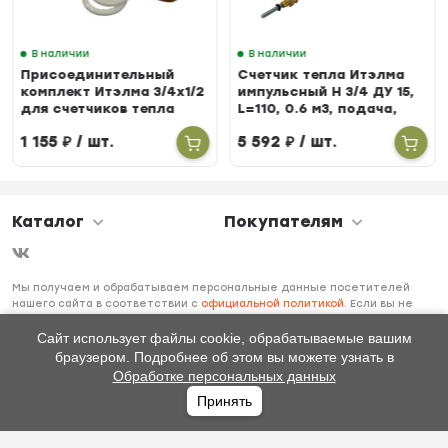
В наличии
В наличии
Присоединительный
Счетчик тепла Итэлма
комплект Итэлма 3/4х1/2
импульсный Н 3/4 ДУ 15,
для счетчиков тепла
L=110, 0.6 м3, подача,
БЕРИЛЛ 31
1 155
₽
/ шт.
5 592
₽
/ шт.
Каталог
Покупателям
Мы получаем и обрабатываем персональные данные посетителей
нашего сайта в соответствии с
официальной политикой
. Если вы не
даете согласия на обработку своих персональных данных, вам
необходимо покинуть наш сайт.
Сайт использует файлы cookie, обрабатываемые вашим
браузером. Подробнее об этом вы можете узнать в
Обработке персональных данных
Принять
Главная
Каталог
Избранное
Профиль
0
₽