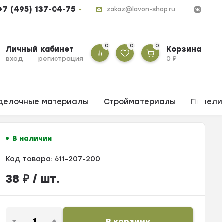
+7 (495) 137-04-75
zakaz@lavon-shop.ru
0
0
0
Личный кабинет
Корзина
вход
регистрация
0
₽
делочные материалы
Стройматериалы
Панел
В наличии
Код товара:
611-207-200
38
₽
/ шт.
В корзину