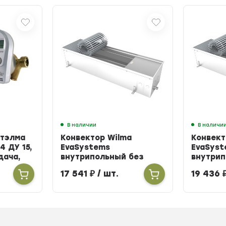
В наличии
В наличи
Итэлма
Конвектор Wilma
Конвект
4 ДУ 15,
EvaSystems
EvaSyst
одача,
внутрипольный без
внутрип
вентилятора ширина
вентиля
17 541
₽
/ шт.
19 436
258мм высота 90мм
258мм в
длина 900мм
длина 