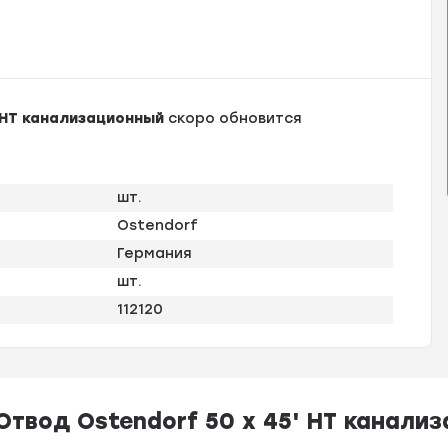
' HT канализационный
скоро обновится
шт.
Ostendorf
Германия
шт.
112120
твод Ostendorf 50 х 45' HT канали