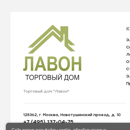
К
Э
С
Л
О
С
Э
П
Торговый дом "Лавон"
125362, г. Москва, Новотушинский проезд, д. 10
+7 (495) 137-04-75
zakaz@lavon-shop.ru
Сайт использует файлы cookie, обрабатываемые