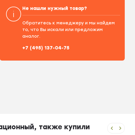
Не нашли нужный товар?
Обратитесь к менеджеру и мы найдем
то, что Вы искали или предложим
аналог.
+7 (495) 137-04-75
зационный, также купили