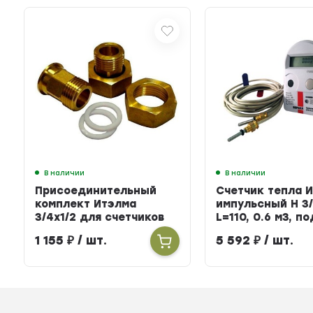
В наличии
В наличии
Присоединительный
Счетчик тепла 
комплект Итэлма
импульсный Н 3/
3/4х1/2 для счетчиков
L=110, 0.6 м3, п
тепла
БЕРИЛЛ 31
1 155
₽
/ шт.
5 592
₽
/ шт.