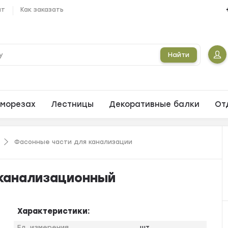
ат
Как заказать
Найти
морезах
Лестницы
Декоративные балки
От
Фасонные части для канализации
T канализационный
Характеристики:
Ед. измерения
шт.