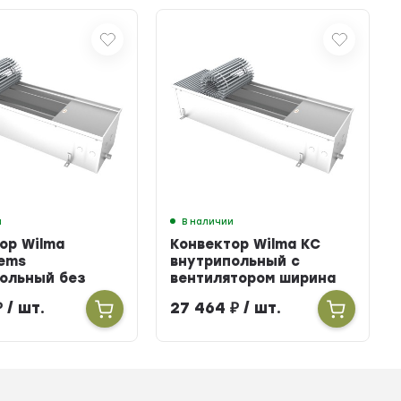
и
В наличии
ор Wilma
Конвектор Wilma KC
ems
внутрипольный с
ольный без
вентилятором ширина
тора ширина
303мм высота 100мм
₽
/ шт.
27 464
₽
/ шт.
ысота 160мм
длина 2700мм
900мм