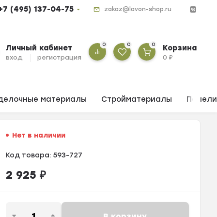
+7 (495) 137-04-75
zakaz@lavon-shop.ru
0
0
0
Личный кабинет
Корзина
вход
регистрация
0
₽
делочные материалы
Стройматериалы
Панел
Нет в наличии
Код товара:
593-727
2 925
₽
В корзину