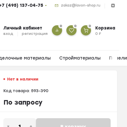
+7 (495) 137-04-75
zakaz@lavon-shop.ru
0
0
0
Личный кабинет
Корзина
вход
регистрация
0
₽
делочные материалы
Стройматериалы
Панел
Нет в наличии
Код товара:
593-390
По запросу
В корзину