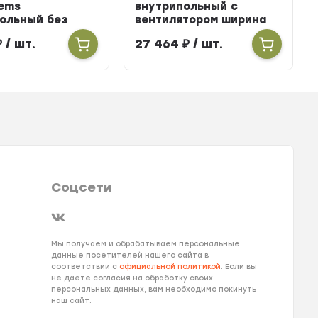
ems
внутрипольный с
ольный без
вентилятором ширина
тора ширина
303мм высота 100мм
₽
/ шт.
27 464
₽
/ шт.
ысота 160мм
длина 2700мм
900мм
Соцсети
Мы получаем и обрабатываем персональные
данные посетителей нашего сайта в
соответствии с
официальной политикой
. Если вы
не даете согласия на обработку своих
персональных данных, вам необходимо покинуть
наш сайт.