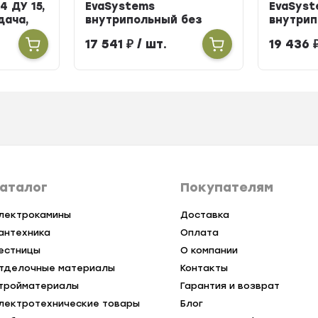
4 ДУ 15,
EvaSystems
EvaSyst
одача,
внутрипольный без
внутрип
вентилятора ширина
вентиля
17 541
₽
/ шт.
19 436
258мм высота 90мм
258мм в
длина 900мм
длина 
аталог
Покупателям
лектрокамины
Доставка
антехника
Оплата
естницы
О компании
тделочные материалы
Контакты
тройматериалы
Гарантия и возврат
лектротехнические товары
Блог