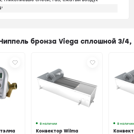
4'
Ниппель бронза Viega сплошной 3/4,
В наличии
В наличи
Итэлма
Конвектор Wilma
Конвект