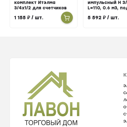
комплект Итэлма
импульсный Н 3/
3/4х1/2 для счетчиков
L=110, 0.6 м3, п
тепла
БЕРИЛЛ 31
1 155
₽
/ шт.
5 592
₽
/ шт.
К
Э
С
Л
О
С
Э