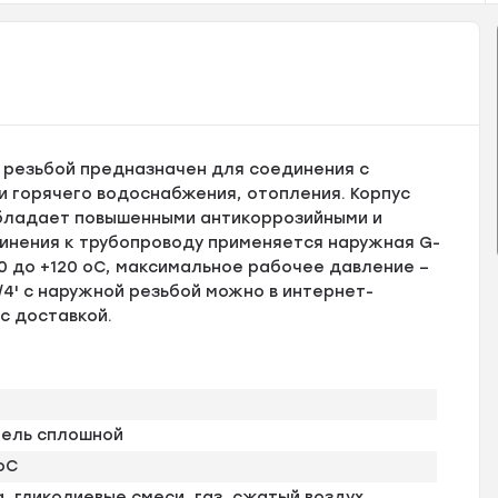
й резьбой предназначен для соединения с
и горячего водоснабжения, отопления. Корпус
обладает повышенными антикоррозийными и
динения к трубопроводу применяется наружная G-
0 до +120 оС, максимальное рабочее давление –
3/4' с наружной резьбой можно в интернет-
 с доставкой.
пель сплошной
оС
, гликолиевые смеси, газ, сжатый воздух