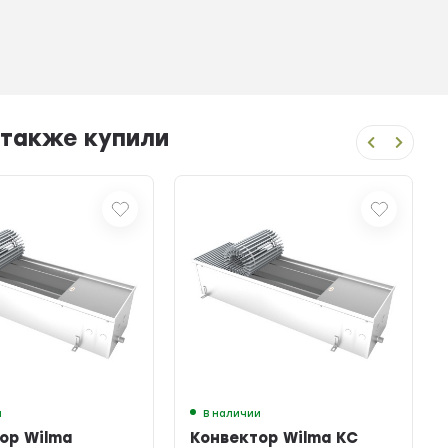
 также купили
и
В наличии
ор Wilma
Конвектор Wilma KC