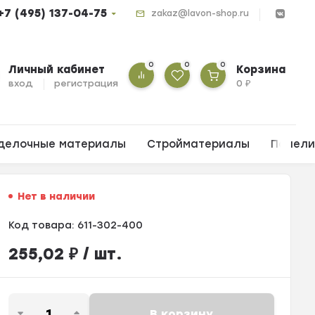
+7 (495) 137-04-75
zakaz@lavon-shop.ru
0
0
0
Личный кабинет
Корзина
вход
регистрация
0
₽
делочные материалы
Стройматериалы
Панел
Нет в наличии
Код товара:
611-302-400
255,02
₽
/ шт.
В корзину