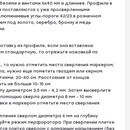
елями и винтами 6х40 мм и длиннее. Профили в
и поставляются с уже просверленными
люминиевые углы-пороги 42/23 в розничном
ем под золото, серебро, бронзу и медь
ми.
ставку из профиля, если она вставлена.
ем стандартную, то отрежьте ножовкой по
, то нужно отметить места сверления маркером,
ла, нужно еще пометить гвоздем или керном.
ями: 20-40 см. Расстояние от концов
ь не больше 10-15 см.
у диаметром 3,5 мм - 4,2 мм. Затем высверлите
 помощью сверла диаметра 8 мм - 10 мм.
вки и маркером отметьте места сверления
пления сверлом диаметра 6 мм на глубину
зуйте режим перфоратора. При сверлении плитки
тся плитка сверлом с алмазным напылением (без