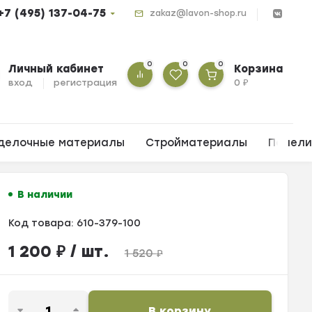
+7 (495) 137-04-75
zakaz@lavon-shop.ru
0
0
0
Личный кабинет
Корзина
вход
регистрация
0
₽
делочные материалы
Стройматериалы
Панел
В наличии
Код товара:
610-379-100
1 200
₽
/ шт.
1 520
₽
В корзину