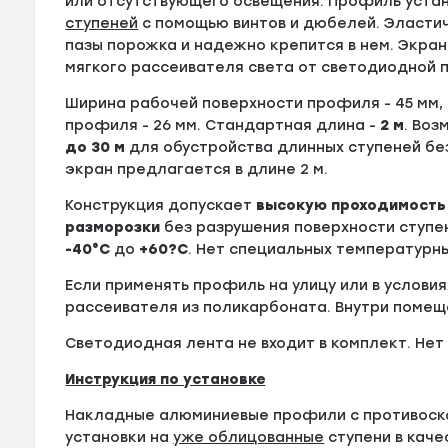
или отсутствующего освещения. Профиль уста
ступеней
с помощью винтов и дюбелей. Эластич
пазы порожка и надежно крепится в нем. Экра
мягкого рассеивателя света от светодиодной 
Ширина рабочей поверхности профиля - 45 мм, 
профиля - 26 мм. Стандартная длина -
2 м
. Воз
до
30 м
для обустройства длинных ступеней бе
экран предлагается в длине 2 м.
Конструкция допускает
высокую проходимость
разморозки
без разрушения поверхности ступе
-40°С
до
+60?С
. Нет специальных температурны
Если применять профиль на улицу или в услови
рассеивателя из поликарбоната. Внутри помещ
Светодиодная лента не входит в комплект. Нет
Инструкция по установке
Накладные алюминиевые профили с противоск
установки на
уже облицованные
ступени в кач