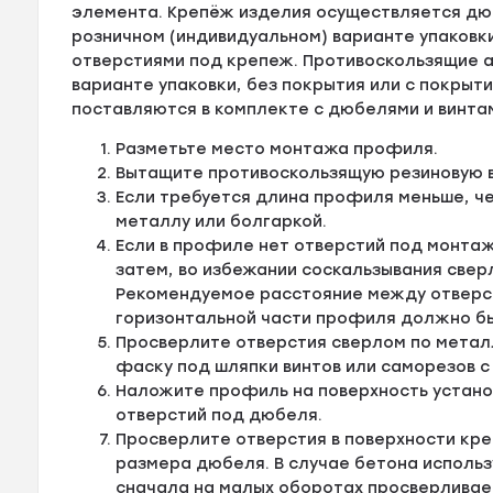
элемента. Крепёж изделия осуществляется дюб
розничном (индивидуальном) варианте упаковк
отверстиями под крепеж. Противоскользящие а
варианте упаковки, без покрытия или с покрыти
поставляются в комплекте с дюбелями и винта
Разметьте место монтажа профиля.
Вытащите противоскользящую резиновую в
Если требуется длина профиля меньше, ч
металлу или болгаркой.
Если в профиле нет отверстий под монтаж
затем, во избежании соскальзывания свер
Рекомендуемое расстояние между отверсти
горизонтальной части профиля должно быт
Просверлите отверстия сверлом по металл
фаску под шляпки винтов или саморезов с
Наложите профиль на поверхность устано
отверстий под дюбеля.
Просверлите отверстия в поверхности кре
размера дюбеля. В случае бетона исполь
сначала на малых оборотах просверливае