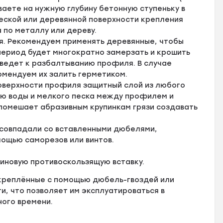
аете на нужную глубину бетонную ступеньку в
ской или деревянной поверхности крепления
 по металлу или дереву.
я. Рекомендуем применять деревянные, чтобы
 период будет многократно замерзать и крошить
иведет к разбалтыванию профиля. В случае
омендуем их залить герметиком.
оверхности профиля защитный слой из любого
ию воды и мелкого песка между профилем и
 помешает абразивным крупинкам грязи создавать
 совпадали со вставленными дюбелями,
мощью саморезов или винтов.
зиновую противоскользящую вставку.
креплённые с помощью дюбель-гвоздей или
, что позволяет им эксплуатироваться в
ного времени.