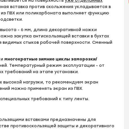
навливается на поверхность
уже отделанных
ная вставка против скольжения укладывается в
н из ПВХ или поликарбоната выполняет функцию
подсветки.
высота - 6 мм, длина декоративной ножки
можна закупка антискользящей вставки в бухтах
з видимых стыков рабочей поверхности. Сменный
и
многократные зимние циклы заморозки/
ней. Температурный режим эксплуатации - от
х требований на этапе установки.
ях высокой нагрузки, то рекомендуем экран
ений можно применять экран из ПВХ.
 специальных требований к типу ленты.
ользящими вставками предназначены для
естве противоскользящей защиты и декоративного