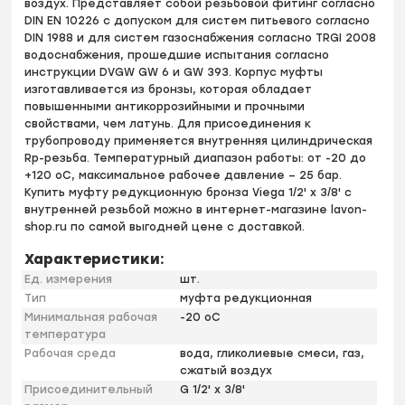
воздух. Представляет собой резьбовой фитинг согласно
DIN EN 10226 с допуском для систем питьевого согласно
DIN 1988 и для систем газоснабжения согласно TRGI 2008
водоснабжения, прошедшие испытания согласно
инструкции DVGW GW 6 и GW 393. Корпус муфты
изготавливается из бронзы, которая обладает
повышенными антикоррозийными и прочными
свойствами, чем латунь. Для присоединения к
трубопроводу применяется внутренняя цилиндрическая
Rp-резьба. Температурный диапазон работы: от -20 до
+120 оС, максимальное рабочее давление – 25 бар.
Купить муфту редукционную бронза Viega 1/2' х 3/8' с
внутренней резьбой можно в интернет-магазине lavon-
shop.ru по самой выгодней цене с доставкой.
Характеристики:
Ед. измерения
шт.
Тип
муфта редукционная
Минимальная рабочая
-20 оС
температура
Рабочая среда
вода, гликолиевые смеси, газ,
сжатый воздух
Присоединительный
G 1/2' х 3/8'